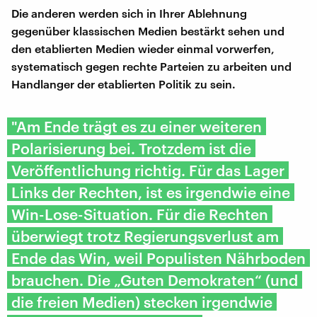
Die anderen werden sich in Ihrer Ablehnung
gegenüber klassischen Medien bestärkt sehen und
den etablierten Medien wieder einmal vorwerfen,
systematisch gegen rechte Parteien zu arbeiten und
Handlanger der etablierten Politik zu sein.
"Am Ende trägt es zu einer weiteren
Polarisierung bei. Trotzdem ist die
Veröffentlichung richtig. Für das Lager
Links der Rechten, ist es irgendwie eine
Win-Lose-Situation. Für die Rechten
überwiegt trotz Regierungsverlust am
Ende das Win, weil Populisten Nährboden
brauchen. Die „Guten Demokraten“ (und
die freien Medien) stecken irgendwie