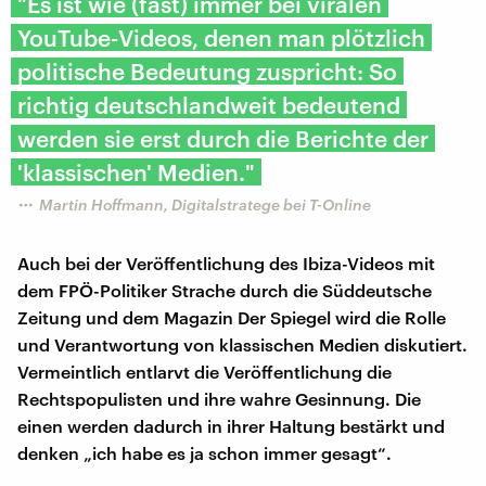
"Es ist wie (fast) immer bei viralen
YouTube-Videos, denen man plötzlich
politische Bedeutung zuspricht: So
richtig deutschlandweit bedeutend
werden sie erst durch die Berichte der
'klassischen' Medien."
Martin Hoffmann, Digitalstratege bei T-Online
Auch bei der Veröffentlichung des Ibiza-Videos mit
dem FPÖ-Politiker Strache durch die Süddeutsche
Zeitung und dem Magazin Der Spiegel wird die Rolle
und Verantwortung von klassischen Medien diskutiert.
Vermeintlich entlarvt die Veröffentlichung die
Rechtspopulisten und ihre wahre Gesinnung. Die
einen werden dadurch in ihrer Haltung bestärkt und
denken „ich habe es ja schon immer gesagt“.