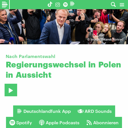
©
Imago | Marek Konrad
Nach Parlamentswahl
Regierungswechsel
in
Polen
in
Aussicht
Deutschlandfunk App
ARD Sounds
Spotify
Apple Podcasts
Abonnieren