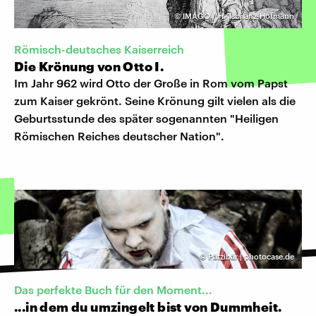
©
IMAGO / H. Tschanz-Hofmann
Römisch-deutsches Kaiserreich
Die Krönung von Otto I.
Im Jahr 962 wird Otto der Große in Rom vom Papst
zum Kaiser gekrönt. Seine Krönung gilt vielen als die
Geburtsstunde des später sogenannten "Heiligen
Römischen Reiches deutscher Nation".
©
Pätzibär | photocase.de
Das perfekte Buch für den Moment...
...in dem du umzingelt bist von Dummheit.