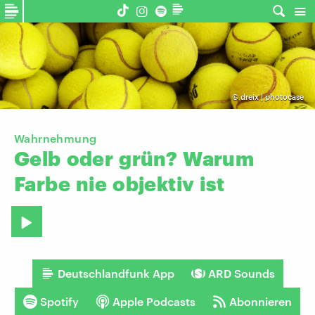
©
dreix | photocase
Wahrnehmung
Gelb
oder
grün?
Warum
Farbe
nie
objektiv
ist
Deutschlandfunk App
ARD Sounds
Spotify
Apple Podcasts
Abonnieren