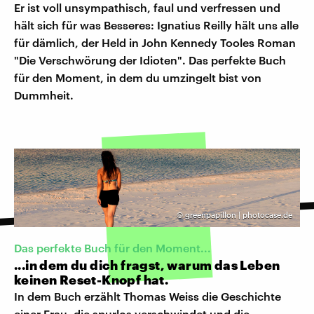
Er ist voll unsympathisch, faul und verfressen und
hält sich für was Besseres: Ignatius Reilly hält uns alle
für dämlich, der Held in John Kennedy Tooles Roman
"Die Verschwörung der Idioten". Das perfekte Buch
für den Moment, in dem du umzingelt bist von
Dummheit.
©
greenpapillon | photocase.de
Das perfekte Buch für den Moment...
...in dem du dich fragst, warum das Leben
keinen Reset-Knopf hat.
In dem Buch erzählt Thomas Weiss die Geschichte
einer Frau, die spurlos verschwindet und die