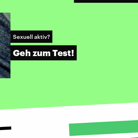
Sexuell aktiv?
Geh zum Test!