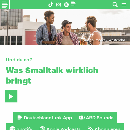
©
imago images / Westend61
Und du so?
Was
Smalltalk
wirklich
bringt
Deutschlandfunk App
ARD Sounds
Spotify
Apple Podcasts
Abonnieren