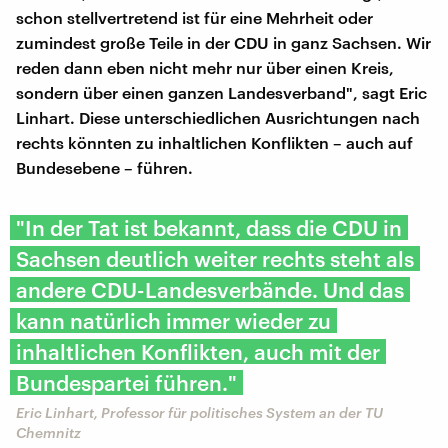
schon stellvertretend ist für eine Mehrheit oder
zumindest große Teile in der CDU in ganz Sachsen. Wir
reden dann eben nicht mehr nur über einen Kreis,
sondern über einen ganzen Landesverband", sagt Eric
Linhart. Diese unterschiedlichen Ausrichtungen nach
rechts könnten zu inhaltlichen Konflikten – auch auf
Bundesebene – führen.
"In der Tat ist bekannt, dass die CDU in
Sachsen deutlich weiter rechts steht als
andere CDU-Landesverbände. Und das
kann natürlich immer wieder zu
inhaltlichen Konflikten, auch mit der
Bundespartei führen."
Eric Linhart, Professor für politisches System an der TU
Chemnitz