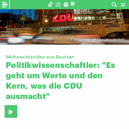
©
picture alliance/dpa | Kay Nietfeld
Weihnachtsvideo aus Bautzen
Politikwissenschaftler:
"Es
geht
um
Werte
und
den
Kern,
was
die
CDU
ausmacht"