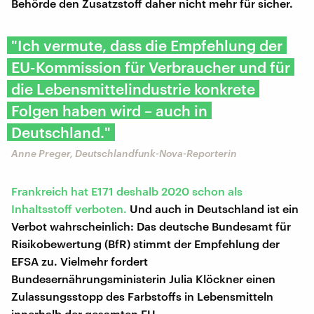
Behörde den Zusatzstoff daher nicht mehr für sicher.
"Ich vermute, dass die Empfehlung der
EU-Kommission für Verbraucher und für
die Lebensmittelindustrie konkrete
Folgen haben wird – auch in
Deutschland."
Anne Preger, Deutschlandfunk-Nova-Reporterin
Frankreich hat E171 deshalb 2020 schon als
Inhaltsstoff verboten.
Und auch in Deutschland ist ein
Verbot wahrscheinlich: Das deutsche Bundesamt für
Risikobewertung (BfR) stimmt der Empfehlung der
EFSA zu. Vielmehr fordert
Bundesernährungsministerin Julia Klöckner einen
Zulassungsstopp des Farbstoffs in Lebensmitteln
innerhalb der gesamten EU.