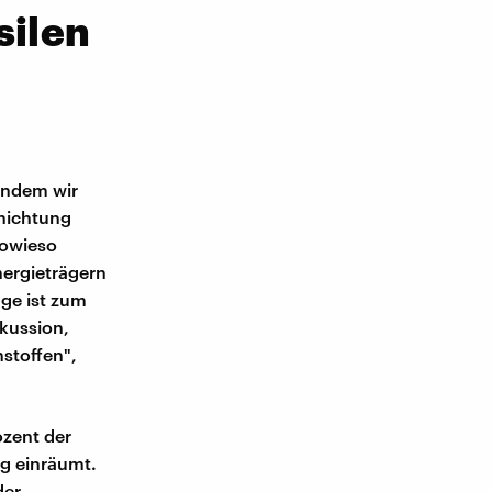
silen
 indem wir
nichtung
sowieso
nergieträgern
age ist zum
skussion,
stoffen",
ozent der
ng einräumt.
der