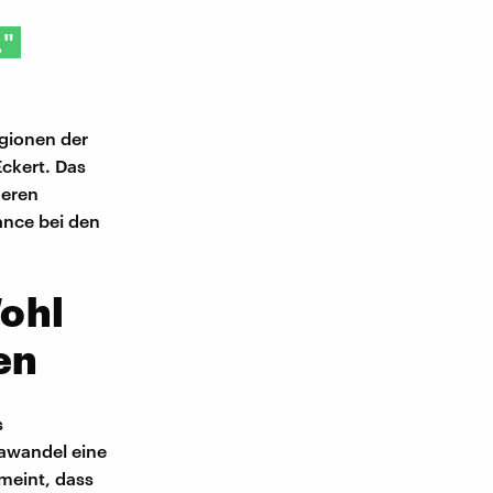
."
gionen der
Eckert. Das
deren
ance bei den
ohl
en
s
mawandel eine
meint, dass