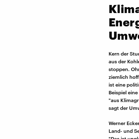
Klima
Energ
Umwe
Kern der Stu
aus der Kohl
stoppen. Ohn
ziemlich hof
ist eine pol
Beispiel ein
"aus Klimagr
sagt der Um
Werner Ecker
Land- und Se
"Das ist ungl