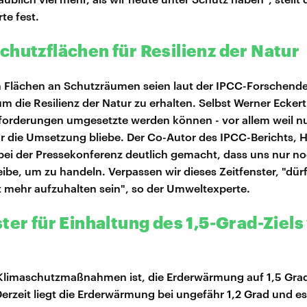
e fest.
chutzflächen für Resilienz der Natur
n Flächen an Schutzräumen seien laut der IPCC-Forschend
m die Resilienz der Natur zu erhalten. Selbst Werner Eckert 
forderungen umgesetzte werden können - vor allem weil n
ür die Umsetzung bliebe. Der Co-Autor des IPCC-Berichts, 
 bei der Pressekonferenz deutlich gemacht, dass uns nur no
eibe, um zu handeln. Verpassen wir dieses Zeitfenster, "dü
t mehr aufzuhalten sein", so der Umweltexperte.
ter für Einhaltung des 1,5-Grad-Ziels
 Klimaschutzmaßnahmen ist, die Erderwärmung auf 1,5 Gra
erzeit liegt die Erderwärmung bei ungefähr 1,2 Grad und e