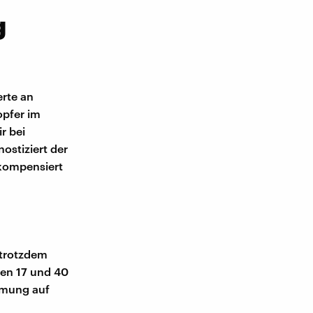
g
rte an
opfer im
r bei
ostiziert der
 kompensiert
 trotzdem
hen 17 und 40
rmung auf