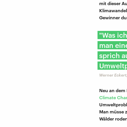
mit dieser A
Klimawandel 
Gewinner du
"Was ich
man ein
sprich 
Umwelt
Werner Eckert
Neu an dem B
Climate Cha
Umweltprobl
Man müsse zu
Wälder roden