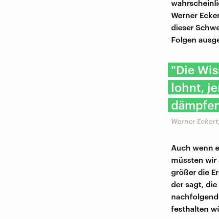
wahrscheinli
Werner Ecker
dieser Schwe
Folgen ausge
"Die Wis
lohnt, j
dämpfen
Werner Eckert
Auch wenn es
müssten wir 
größer die E
der sagt, die
nachfolgend
festhalten w