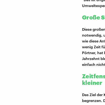
Umweltexpert
Große S
Diese große
notwendig, u
wie diese An
wenig Zeit f
Pörtner, hat
Jahrzehnt bl
einfach nich
Zeitfens
kleiner
Das Ziel der
begrenzen. D