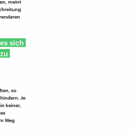
ten, meint
schreitung
erenderen
es sich
 zu
lten, so
hindern. Je
n keiner,
 es
em Weg