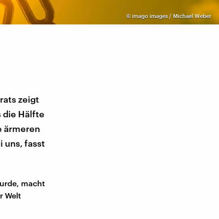
©
imago images / Michael Weber
rats zeigt
 die Hälfte
ie ärmeren
 uns, fasst
wurde, macht
r Welt