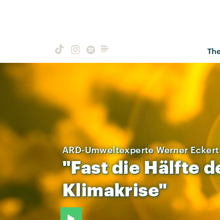
Th
ARD-Umweltexperte Werner Eckert
"Fast
die
Hälfte
d
Klimakrise"