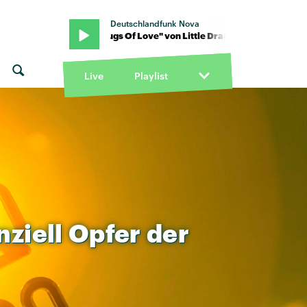
Deutschlandfunk Nova
Dragon · "Slugs Of Love" von Little Dragon · "Slugs Of Love" von Li
Live
Playlist
nziell
Opfer
der