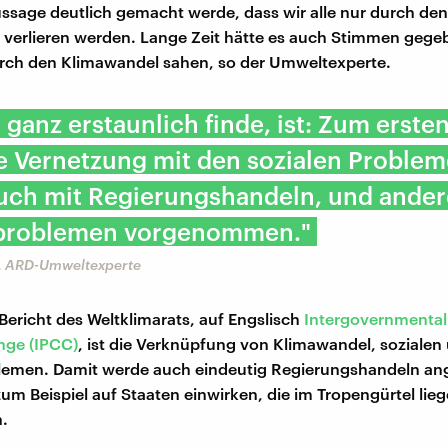
ussage deutlich gemacht werde, dass wir alle nur durch den
verlieren werden. Lange Zeit hätte es auch Stimmen gege
rch den Klimawandel sahen, so der Umweltexperte.
 ganz erstaunlich finde, ist: Zum erste
e Vernetzung mit den sozialen Problem
auch mit Regierungshandeln, und ande
problemen vorgenommen."
, ARD-Umweltexperte
ericht des Weltklimarats, auf Engslisch
Intergovernmental
nge (IPCC)
, ist die Verknüpfung von Klimawandel, soziale
emen. Damit werde auch eindeutig Regierungshandeln an
m Beispiel auf Staaten einwirken, die im Tropengürtel lie
.