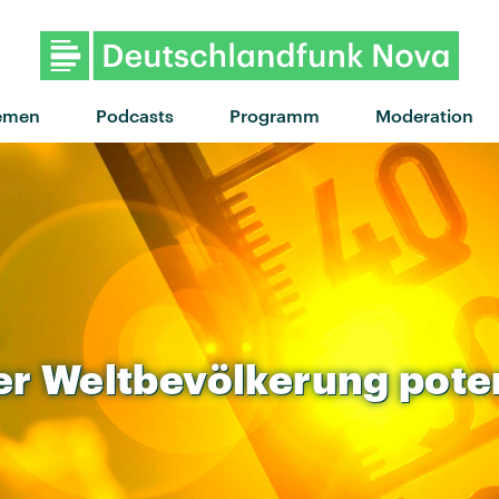
"Slugs Of Love" von Little 
emen
Podcasts
Programm
Moderation
er
Weltbevölkerung
pote