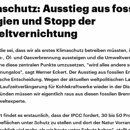
schutz: Ausstieg aus fos
ien und Stopp der
ltvernichtung
die sei, dass wir als erstes Klimaschutz betreiben müssten,
e-, Öl- und Gasverbrennung aussteigen und die Umweltver
e diese zentralen Punkte umzusetzen, "wird alles andere 
fnungslos", sagt Werner Eckert. Der Ausstieg aus fossilen E
itische Entscheidung. Wegen der aktuellen weltpolitischen L
e Laufzeitverlängerung für Kohlekraftwerke wieder in der Di
ünden müssen wir eigentlich raus aus diesen fossilen Brenn
weltexperte.
t findet es erstaunlich, dass der IPCC fordert, 30 bis 50 Pr
eflächen unter Schutz zu stellen und dort der Natur Vorra
aublich viel mehr, als wir heute unter Schutz haben", stellt 