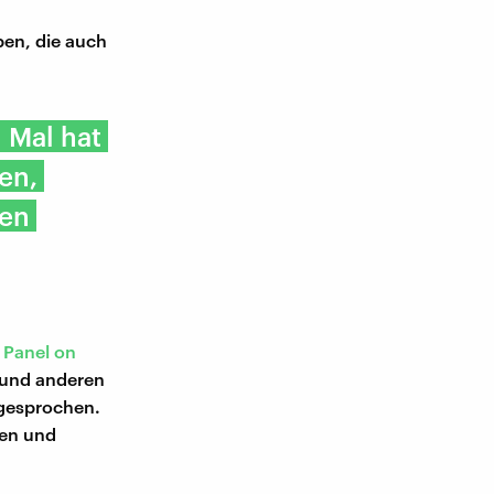
ben, die auch
n Mal hat
en,
ren
 Panel on
n und anderen
gesprochen.
gen und