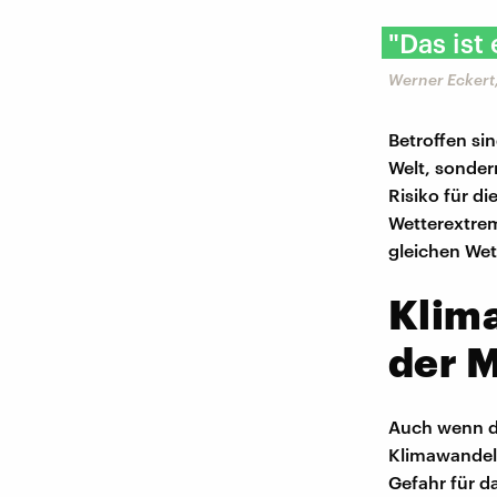
"Das ist
Werner Eckert
Betroffen si
Welt, sonder
Risiko für d
Wetterextrem
gleichen Wet
Klima
der 
Auch wenn de
Klimawandels
Gefahr für d