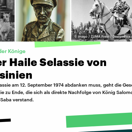
©
imago / ZUMA Press / Design Pics
der Könige
r Haile Selassie von
sinien
elassie am 12. September 1974 abdanken muss, geht die Ges
ie zu Ende, die sich als direkte Nachfolge von König Salo
 Saba verstand.