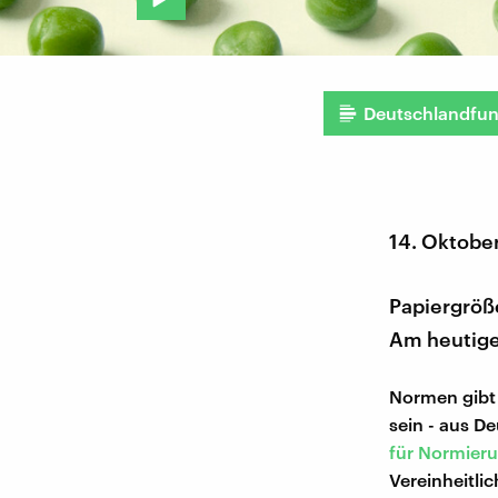
Deutschlandfu
14. Oktobe
Papiergröße
Am heutige
Normen gibt 
sein - aus 
für Normier
Vereinheitli