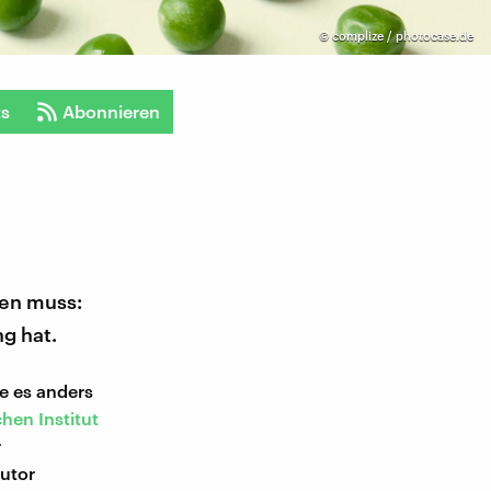
©
complize / photocase.de
ts
Abonnieren
ten muss:
g hat.
e es anders
hen Institut
r
Autor