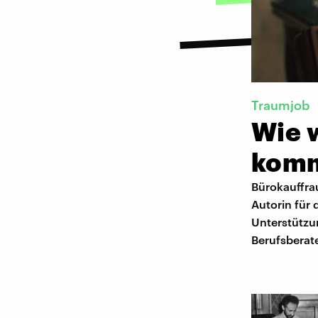
Traumjob
Wie 
kom
Bürokauffrau
Autorin für
Unterstützun
Berufsberat