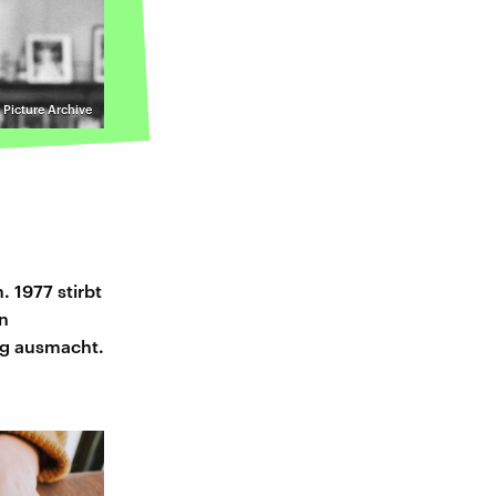
Picture Archive
. 1977 stirbt
en
ng ausmacht.