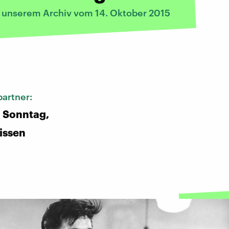
s unserem Archiv vom 14. Oktober 2015
:
artner:
 Sonntag,
issen