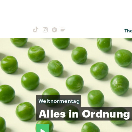
Th
Weltnormentag
Alles
in
Ordnung