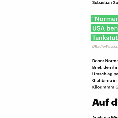
Sebastian So
"Normen 
USA ben
Tankstut
DRadio-Wissen
Denn: Normen
Brief, den ih
Umschlag pas
Glühbirne in
Kilogramm G
Auf d
Auch die Wir