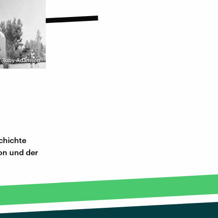
 / Toby Adamson
chichte
mon und der