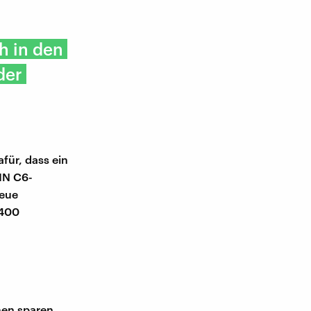
h in den
der
für, dass ein
DIN C6-
neue
 400
men sparen