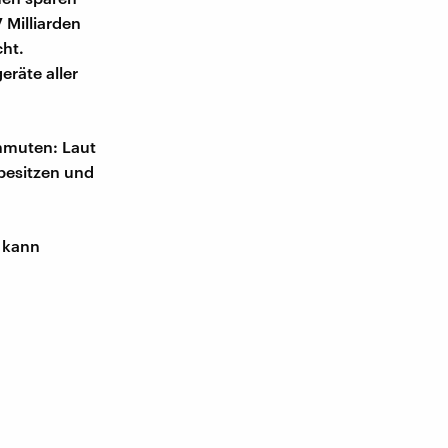
 Milliarden
cht.
räte aller
anmuten: Laut
besitzen und
 kann