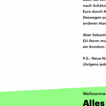
nach Schätzu
Euro durch No
Deswegen pas
anderen Hand
Aber Sebasti
EU-Norm muss
ein Kondom Pl
P.S.: Neue N
übrigens jede
Weltnorme
Alles