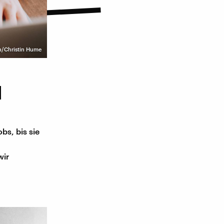
h/Christin Hume
l
bs, bis sie
wir