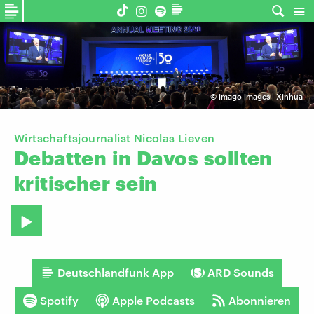
©
imago images | Xinhua
Wirtschaftsjournalist Nicolas Lieven
Debatten
in
Davos
sollten
kritischer
sein
Deutschlandfunk App
ARD Sounds
Spotify
Apple Podcasts
Abonnieren