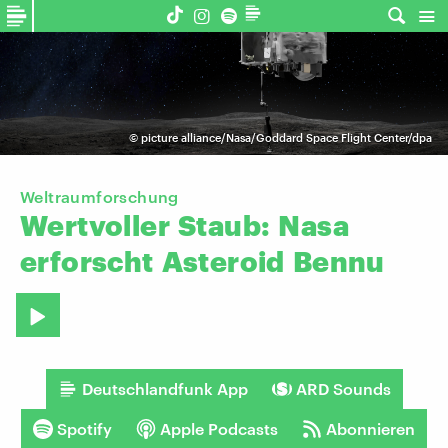
©
picture alliance/Nasa/Goddard Space Flight Center/dpa
Weltraumforschung
Wertvoller
Staub:
Nasa
erforscht
Asteroid
Bennu
Deutschlandfunk App
ARD Sounds
Spotify
Apple Podcasts
Abonnieren