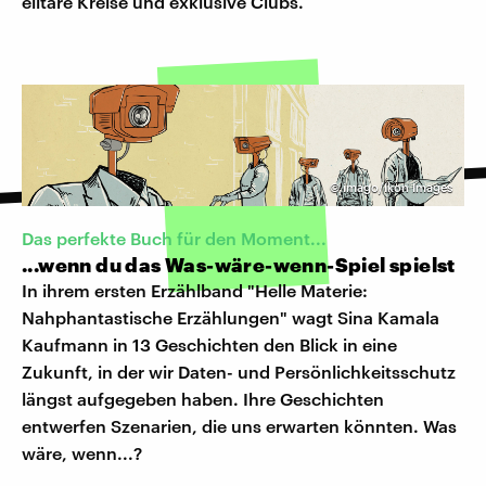
elitäre Kreise und exklusive Clubs.
©
imago/Ikon Images
Das perfekte Buch für den Moment...
...wenn du das Was-wäre-wenn-Spiel spielst
In ihrem ersten Erzählband "Helle Materie:
Nahphantastische Erzählungen" wagt Sina Kamala
Kaufmann in 13 Geschichten den Blick in eine
Zukunft, in der wir Daten- und Persönlichkeitsschutz
längst aufgegeben haben. Ihre Geschichten
entwerfen Szenarien, die uns erwarten könnten. Was
wäre, wenn...?