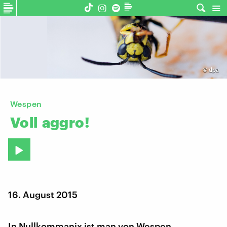
©
dpa
Wespen
Voll
aggro!
16. August 2015
In Nullkommanix ist man von Wespen