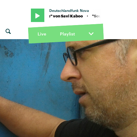
Deutschlandfunk Nova
 "Soulmate" von Savi Kaboo · "Soulmate" von Savi Kaboo
Live
Playlist