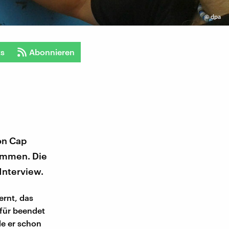
©
dpa
ts
Abonnieren
ion Cap
ommen. Die
Interview.
ernt, das
 für beendet
de er schon