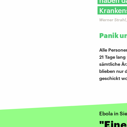
haben d
Kranken
Werner Strahl
Panik u
Alle Persone
21 Tage lang
sämtliche Ä
blieben nur 
geschickt w
Ebola in Si
"Eine