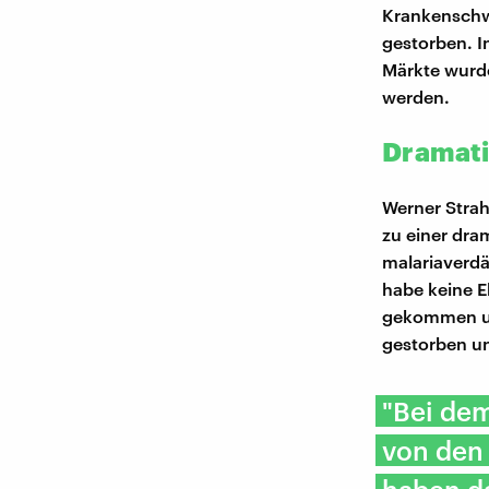
Krankenschwe
gestorben. I
Märkte wurde
werden.
Dramati
Werner Strah
zu einer dra
malariaverdä
habe keine E
gekommen un
gestorben un
"Bei dem
von den 