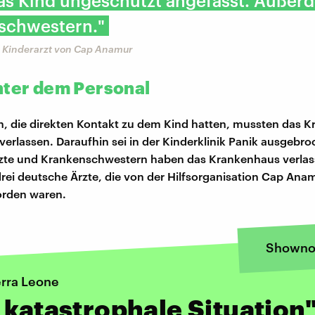
as Kind ungeschützt angefasst. Außer
schwestern."
, Kinderarzt von Cap Anamur
nter dem Personal
n, die direkten Kontakt zu dem Kind hatten, mussten das 
 verlassen. Daraufhin sei in der Kinderklinik Panik ausgebr
rzte und Krankenschwestern haben das Krankenhaus verlas
drei deutsche Ärzte, die von der Hilfsorganisation Cap Ana
orden waren.
Showno
erra Leone
 katastrophale Situation