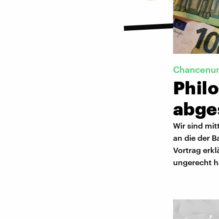
Chancenun
Phil
abge
Wir sind mit
an die der B
Vortrag erk
ungerecht hä