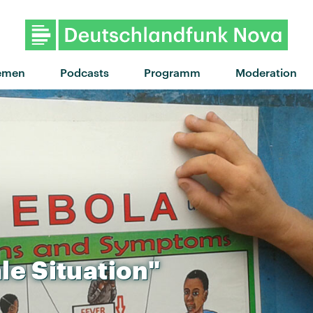
"Soulmate" von Savi Kaboo ·
emen
Podcasts
Programm
Moderation
le
Situation"