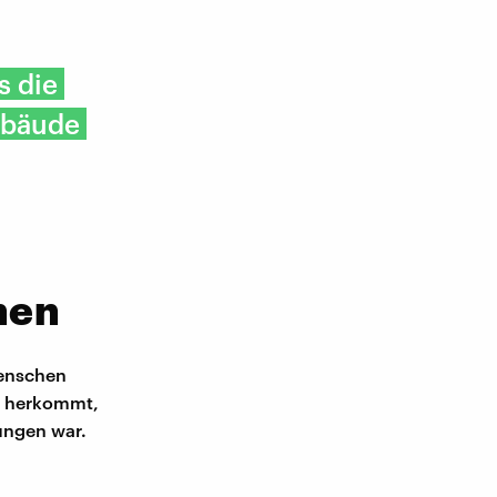
s die
Gebäude
hen
Menschen
e herkommt,
ungen war.