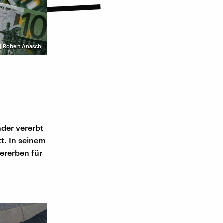
 | Robert Anasch
nder vererbt
tt. In seinem
ererben für