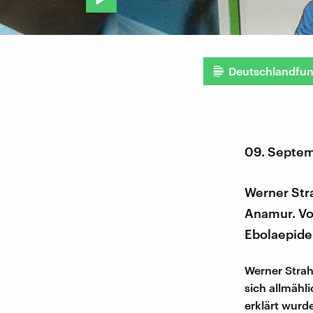
Deutschlandfu
09. Septe
Werner Stra
Anamur. Vo
Ebolaepidem
Werner Strah
sich allmähl
erklärt wurd