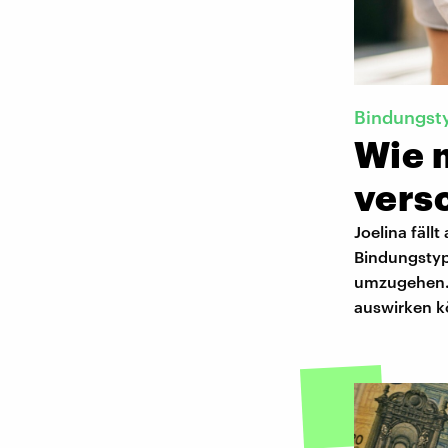
Bindungst
Wie 
vers
Joelina fäll
Bindungstyp 
umzugehen. 
auswirken k