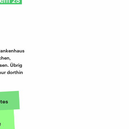
dem 25
Krankenhaus
ochen,
sen. Übrig
mur dorthin
tes
"