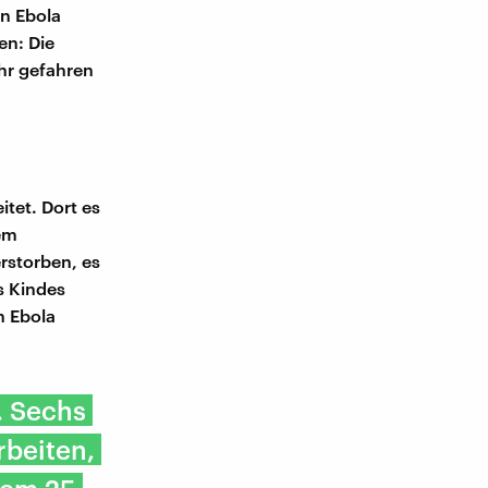
n Ebola
en: Die
hr gefahren
tet. Dort es
em
rstorben, es
s Kindes
n Ebola
. Sechs
rbeiten,