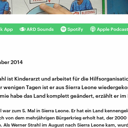
nk App
ARD Sounds
Spotify
Apple Podcas
mber 2014
hl ist Kinderarzt und arbeitet für die Hilfsorganisat
r wenigen Tagen ist er aus Sierra Leone wiedergek
ie habe das Land komplett geändert, erzählt er im 
l war zum 5. Mal in Sierra Leone. Er hat ein Land kennengel
ich von dem mehrjährigen Bürgerkrieg erholt hat, der 2000
e. Als Werner Strahl im August nach Sierra Leone kam, wur