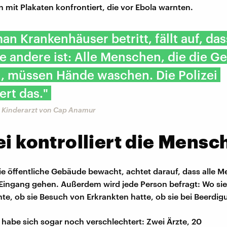
 mit Plakaten konfrontiert, die vor Ebola warnten.
n Krankenhäuser betritt, fällt auf, das
e andere ist: Alle Menschen, die die 
n, müssen Hände waschen. Die Polizei
ert das."
, Kinderarzt von Cap Anamur
ei kontrolliert die Mensc
 die öffentliche Gebäude bewacht, achtet darauf, dass alle 
Eingang gehen. Außerdem wird jede Person befragt: Wo si
te, ob sie Besuch von Erkrankten hatte, ob sie bei Beerdig
n habe sich sogar noch verschlechtert: Zwei Ärzte, 20