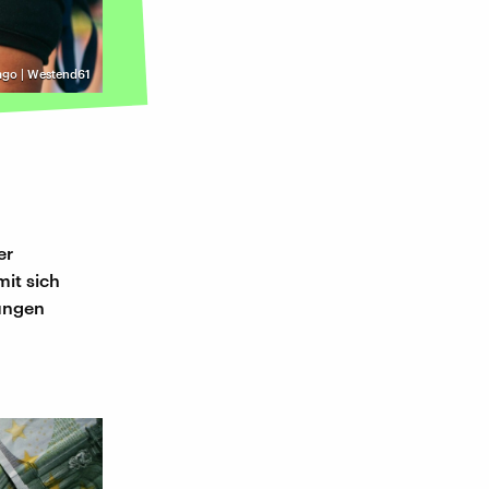
ago | Westend61
er
mit sich
hungen