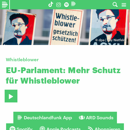
©
dpa | Kay Nietfeld
Whistleblower
EU-Parlament:
Mehr
Schutz
für
Whistleblower
Deutschlandfunk App
ARD Sounds
Spotify
Apple Podcasts
Abonnieren