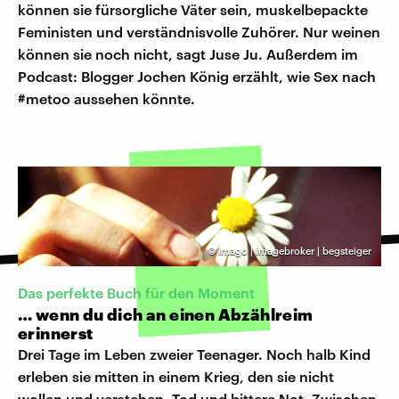
können sie fürsorgliche Väter sein, muskelbepackte
Feministen und verständnisvolle Zuhörer. Nur weinen
können sie noch nicht, sagt Juse Ju. Außerdem im
Podcast: Blogger Jochen König erzählt, wie Sex nach
#metoo aussehen könnte.
©
imago | imagebroker | begsteiger
Das perfekte Buch für den Moment
… wenn du dich an einen Abzählreim
erinnerst
Drei Tage im Leben zweier Teenager. Noch halb Kind
erleben sie mitten in einem Krieg, den sie nicht
wollen und verstehen, Tod und bittere Not. Zwischen