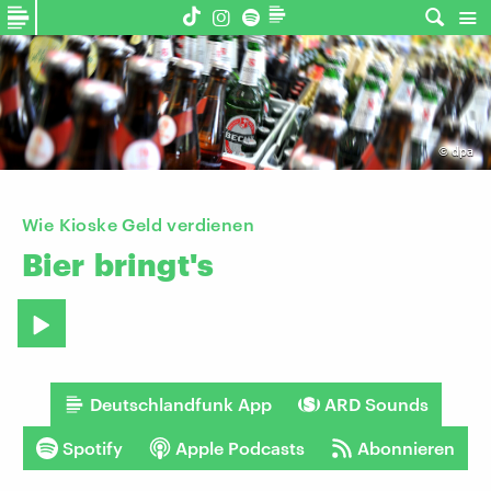
©
dpa
Wie Kioske Geld verdienen
Bier
bringt's
Deutschlandfunk App
ARD Sounds
Spotify
Apple Podcasts
Abonnieren