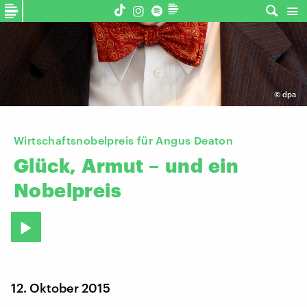
©
dpa
Wirtschaftsnobelpreis für Angus Deaton
Glück,
Armut
–
und
ein
Nobelpreis
12. Oktober 2015