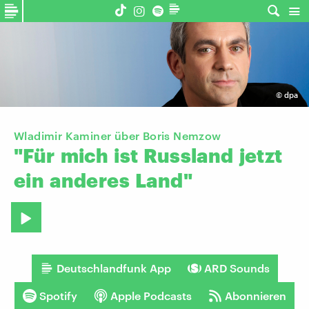
©
dpa
Wladimir Kaminer über Boris Nemzow
"Für
mich
ist
Russland
jetzt
ein
anderes
Land"
Deutschlandfunk App
ARD Sounds
Spotify
Apple Podcasts
Abonnieren