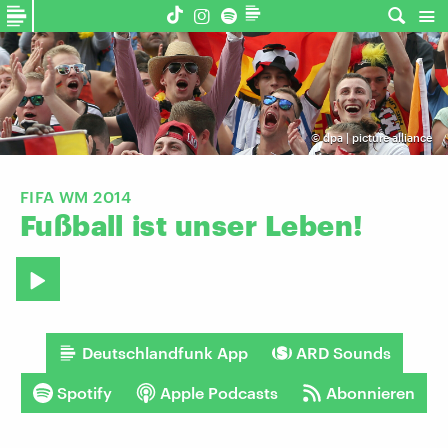
©
dpa | picture alliance
FIFA WM 2014
Fußball
ist
unser
Leben!
Deutschlandfunk App
ARD Sounds
Spotify
Apple Podcasts
Abonnieren