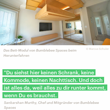
©
Marcus Schuler
Das Bett-Modul von Bumblebee Spaces beim
Herunterfahren
"Du siehst hier keinen Schrank, keine
Kommode, keinen Nachttisch. Und doch
ist alles da, weil alles zu dir runter kommt,
wenn Du es brauchst.
Sankarshan Murthy, Chef und Mitgründer von Bumblebee
Spaces