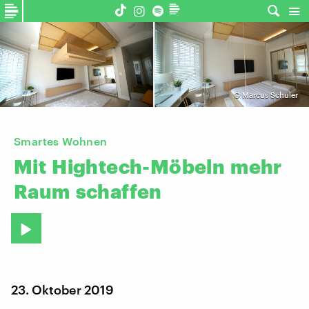
©
Marcus Schuler
Smartes Wohnen
Mit
Hightech-Möbeln
mehr
Raum
schaffen
23. Oktober 2019