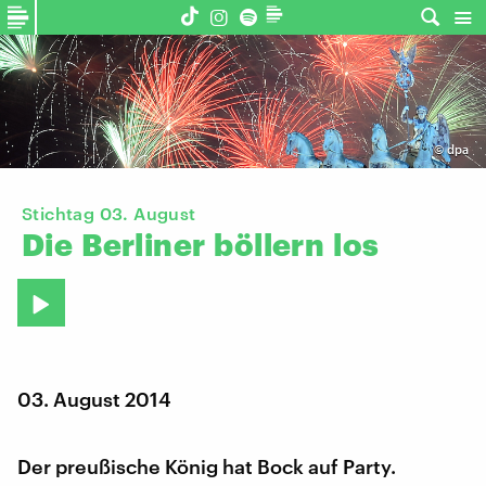
©
dpa
Stichtag 03. August
Die
Berliner
böllern
los
03. August 2014
Der preußische König hat Bock auf Party.