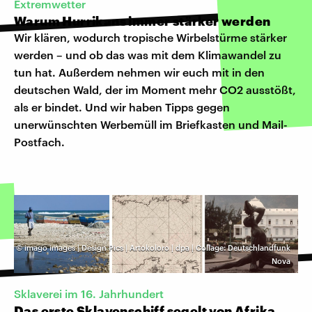
Extremwetter
Warum Hurrikans immer stärker werden
Wir klären, wodurch tropische Wirbelstürme stärker
werden – und ob das was mit dem Klimawandel zu
tun hat. Außerdem nehmen wir euch mit in den
deutschen Wald, der im Moment mehr CO2 ausstößt,
als er bindet. Und wir haben Tipps gegen
unerwünschten Werbemüll im Briefkasten und Mail-
Postfach.
©
imago images | Design Pics | Artokoloro | dpa | Collage: Deutschlandfunk
Nova
Sklaverei im 16. Jahrhundert
Das erste Sklavenschiff segelt von Afrika