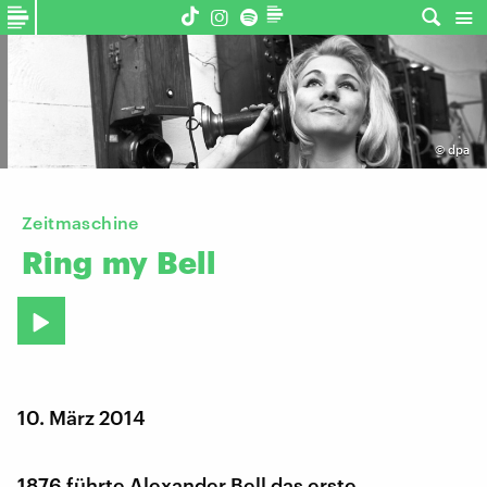
©
dpa
Zeitmaschine
Ring
my
Bell
10. März 2014
1876 führte Alexander Bell das erste