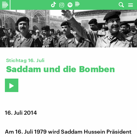
©
dpa
Stichtag 16. Juli
​Saddam
und
die
Bomben
16. Juli 2014
Am 16. Juli 1979 wird Saddam Hussein Präsident