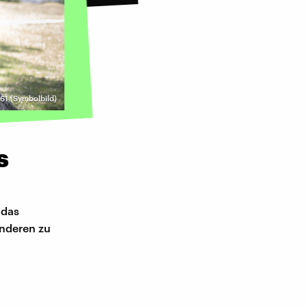
61 (Symbolbild)
s
 das
anderen zu