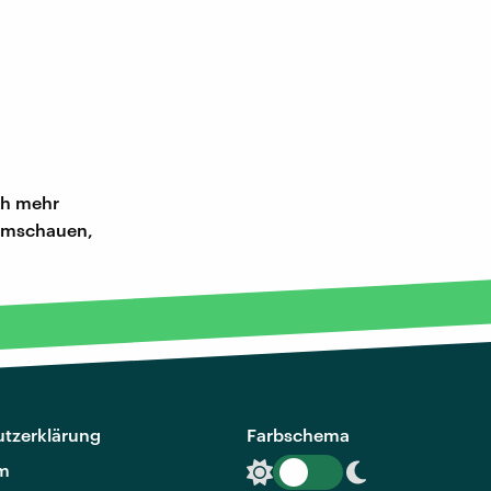
och mehr
 umschauen,
tzerklärung
Farbschema
m