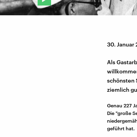
30. Januar
Als Gastarb
willkommen
schönsten 
ziemlich gu
Genau 227 J
Die "große S
niedergemäht
geführt hat.