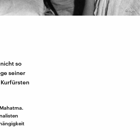
©
dpa
nicht so
ge seiner
 Kurfürsten
 Mahatma.
nalisten
hängigkeit