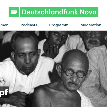
"Semi-Charmed Life" vo
emen
Podcasts
Programm
Moderation
pf