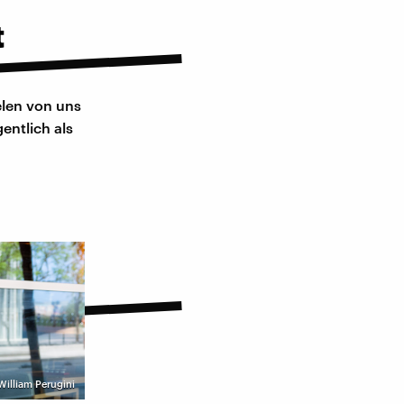
t
elen von uns
entlich als
 William Perugini