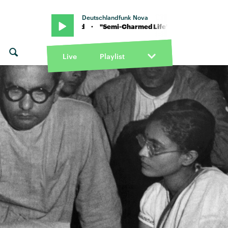
Deutschlandfunk Nova
n Third Eye Blind · "Semi-Charmed Life" von Third Eye Blind · "Sem
Live
Playlist