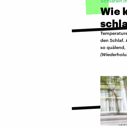
Schlafen 
Wie k
schl
Temperature
den Schlaf.
so quälend,
(Wiederholu