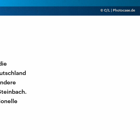
©
C/L | Photocase.de
die
utschland
 andere
Steinbach.
ionelle