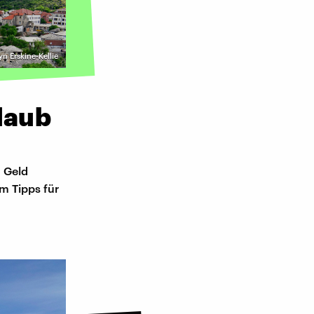
yn Erskine-Kellie
laub
g Geld
m Tipps für