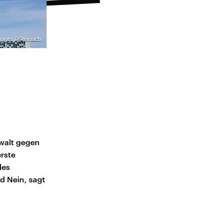
ages / Steinach
walt gegen
erste
des
d Nein, sagt