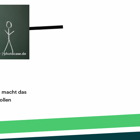
- | photocase.de
n macht das
ollen