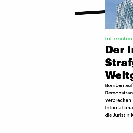
Internatio
Der I
Straf
Weltg
Bomben auf 
Demonstrante
Verbrechen, 
Internationa
die Juristin