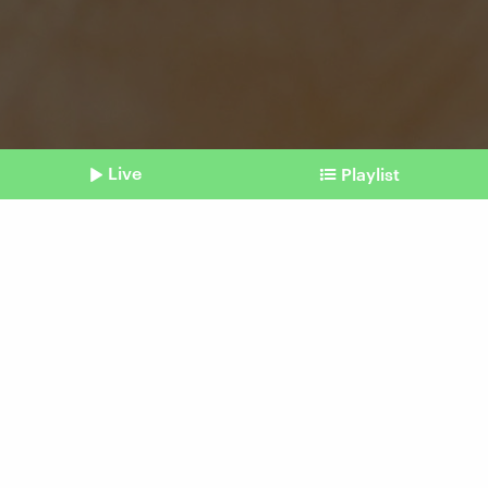
Live
Playlist
©
Imago | Depositphotos
Shownotes
Sommerzeit
Forschende möchten die
Zeitumstellung verschieben