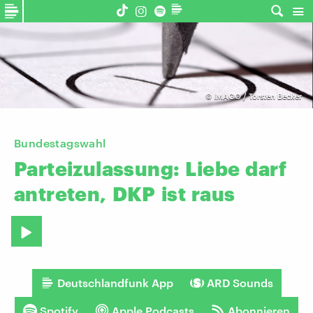
©
IMAGO / Torsten Becker
Bundestagswahl
Parteizulassung:
Liebe
darf
antreten,
DKP
ist
raus
Deutschlandfunk App
ARD Sounds
Spotify
Apple Podcasts
Abonnieren