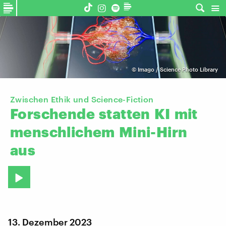
©
Imago / Science Photo Library
Zwischen Ethik und Science-Fiction
Forschende
statten
KI
mit
menschlichem
Mini-Hirn
aus
13. Dezember 2023