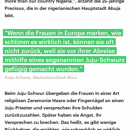
more than our country Nigeria.", erzählt die 25-jährige
Precious, die in der nigerianischen Hauptstadt Abuja
lebt.
"Wenn die Frauen in Europa merken, wie
schlimm es wirklich ist, können sie oft
nicht zurück, weil sie vor ihrer Abreise
mithilfe eines sogenannten Juju-Schwurs
gefügig gemacht wurden."
Katja Scherer, Deutschlandfunk Nova
Beim Juju-Schwur übergeben die Frauen in einer Art
religiösen Zeremonie Haare oder Fingernägel an einen
Juju-Priester und versprechen ihre Schulden
zurückzuzahlen. Später haben sie Angst, ihr
Versprechen zu brechen. Das heißt, es gibt wenige
Rückkehrer, die erzählen, wie schrecklich es wirklich