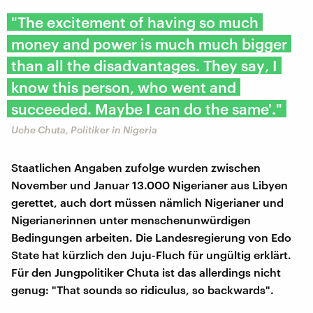
"The excitement of having so much
money and power is much much bigger
than all the disadvantages. They say‚ I
know this person, who went and
succeeded. Maybe I can do the same'."
Uche Chuta, Politiker in Nigeria
Staatlichen Angaben zufolge wurden zwischen
November und Januar 13.000 Nigerianer aus Libyen
gerettet, auch dort müssen nämlich Nigerianer und
Nigerianerinnen unter menschenunwürdigen
Bedingungen arbeiten. Die Landesregierung von Edo
State hat kürzlich den Juju-Fluch für ungültig erklärt.
Für den Jungpolitiker Chuta ist das allerdings nicht
genug: "That sounds so ridiculus, so backwards".