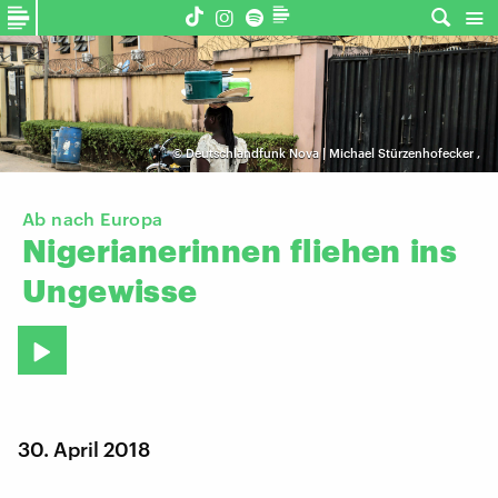
©
Deutschlandfunk Nova | Michael Stürzenhofecker
,
Ab nach Europa
Nigerianerinnen
fliehen
ins
Ungewisse
30. April 2018