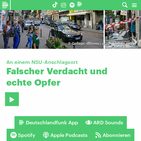
©
Collage: dlfnova | imago | future image
An einem NSU-Anschlagsort
Falscher
Verdacht
und
echte
Opfer
Deutschlandfunk App
ARD Sounds
Spotify
Apple Podcasts
Abonnieren