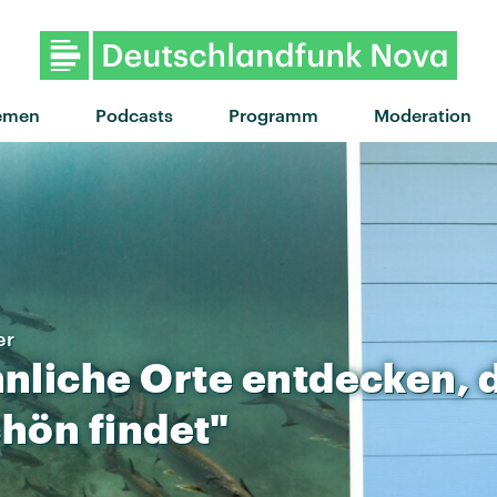
"I Still Feel" von Leoniden · "I S
emen
Podcasts
Programm
Moderation
er
nliche
Orte
entdecken,
chön
findet"