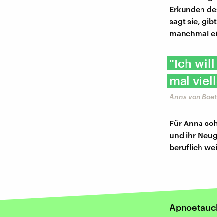
Erkunden des
sagt sie, gi
manchmal ein
"Ich wil
mal viel
Anna von Boet
Für Anna sc
und ihr Neug
beruflich we
Apnoetauch