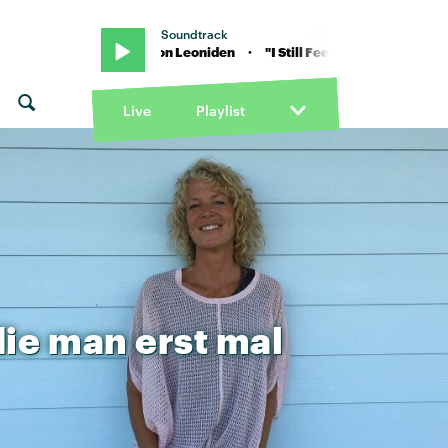
Soundtrack
till Feel" von Leoniden · "I Still Feel" von Leoniden
Live
Playlist
die
man
erst
mal