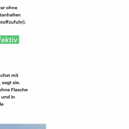
war ohne
ftanhalten
toffzufuhr).
fektiv
ächst mit
 sagt sie.
 ohne Flasche
 und in
de