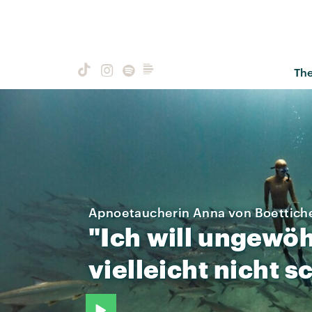
Th
Apnoetaucherin Anna von Boettich
"Ich
will
ungewöh
vielleicht
nicht
s