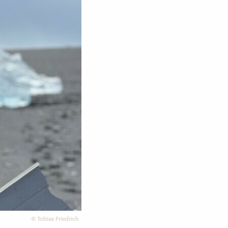
©
Tobias Friedrich