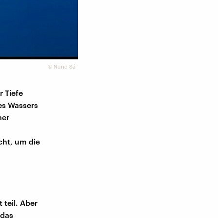
©
Nuno Sá
 Tiefe
es Wassers
her
cht, um die
teil. Aber
 das