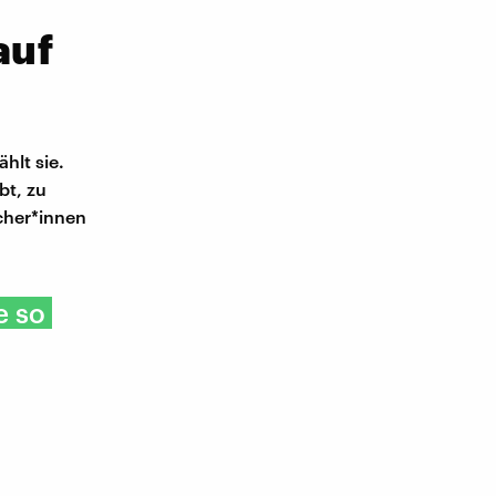
auf
hlt sie.
bt, zu
cher*innen
e so