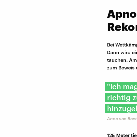
Apno
Reko
Bei Wettkämp
Dann wird ein
tauchen. Am 
zum Beweis e
"Ich mag
richtig 
hinzuge
Anna von Boet
125 Meter tie