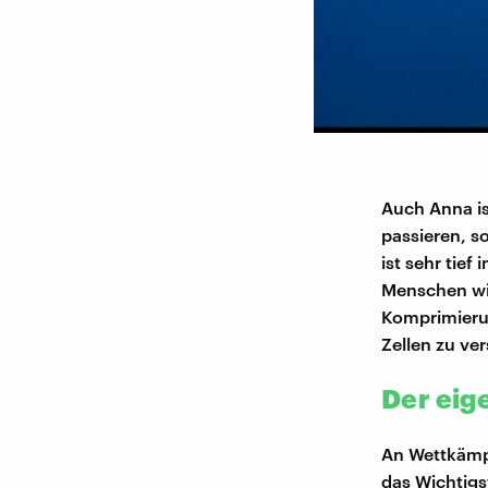
Auch Anna is
passieren, s
ist sehr tief
Menschen wi
Komprimierun
Zellen zu ve
Der eig
An Wettkämp
das Wichtigs