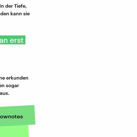
n der Tiefe,
oden kann sie
an erst
ume erkunden
hen sogar
 aus.
ownotes