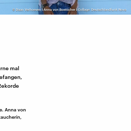
©
Daan Verhoeven I Anna von Boetticher I Collage: Deutschlandfunk Nova
erne mal
gefangen,
 Rekorde
te. Anna von
taucherin,