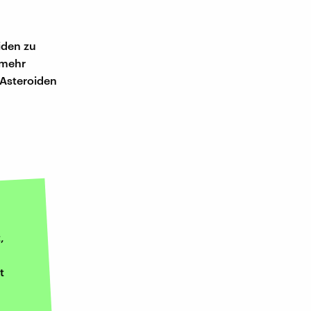
iden zu
 mehr
 Asteroiden
,
t