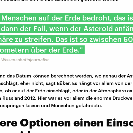
 Menschen auf der Erde bedroht, das is
v dann der Fall, wenn der Asteroid anfän
re zu streifen. Das ist so zwischen 5
ometern über der Erde."
 Wissenschaftsjournalist
 und das Datum können berechnet werden, wo genau der As
nschlägt, eher nicht, sagt Büker. Es hängt vor allem von de
b, ob er auf der Erde einschlägt, oder in der Atmosphäre ex
 Russland 2012. Hier war es vor allem die enorme Druckwel
zerspringen lassen und Menschen gefährdete.
ere Optionen einen Eins