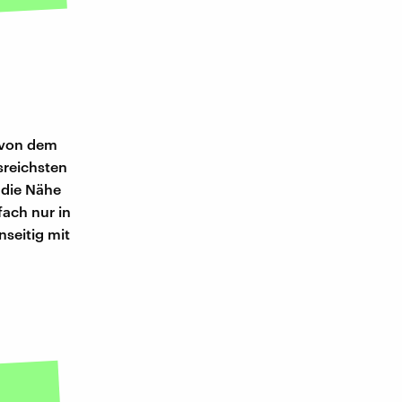
t von dem
tsreichsten
 die Nähe
fach nur in
nseitig mit