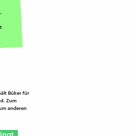
,
t
lt Büker für
nd. Zum
 zum anderen
ingt,