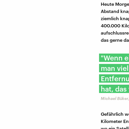
Heute Morgen
Abstand knap
ziemlich kna
400.000 Kilo
aufschlussre
das gerne da
"Wenn ei
man viel
Entfernu
hat, das
Michael Büker,
Gefährlich w
Kilometer En
wo ein Satel