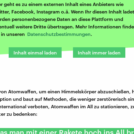
er geht es zu einem externen Inhalt eines Anbieters wie
itter, Facebook, Instagram o.ä. Wenn Ihr diesen Inhalt ladet
rden personenbezogene Daten an diese Plattform und
entuell weitere Dritte übertragen. Mehr Informationen finde
r in unseren
Datenschutzbestimmungen
.
Inhalt einmal laden
Inhalt immer laden
von Atomwaffen, um einen Himmelskörper abzuschießen, hä
ption und baut auf Methoden, die weniger zerstörerisch si
 international verboten, Atomwaffen im All zu stationieren,
ker zu bedenken:
was man mit einer Rakete hoch ins All br