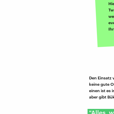
Hi
Tw
we
ev
Ih
Den Einsatz 
keine gute O
einen ist es
aber gibt Bü
"Alles, 