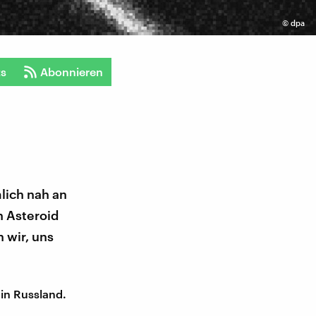
©
dpa
ts
Abonnieren
lich nah an
in Asteroid
 wir, uns
 in Russland.