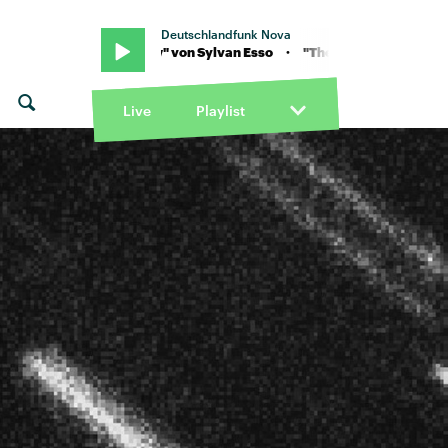
Deutschlandfunk Nova
o · "The glow" von Sylvan Esso · "The glow" von Sylvan Esso
Live
Playlist