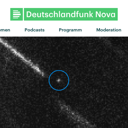
"The glow" von Sylvan Ess
emen
Podcasts
Programm
Moderation