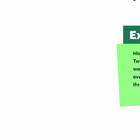
E
Hi
Tw
we
ev
Ih