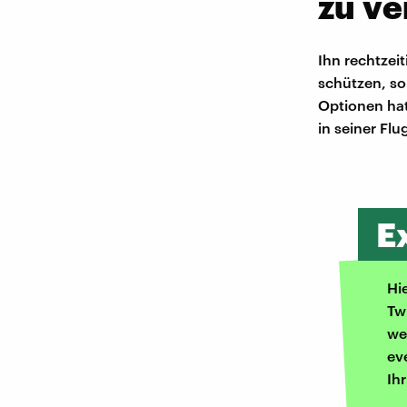
zu v
Ihn rechtzei
schützen, so
Optionen hat
in seiner Fl
E
Hi
Tw
we
ev
Ih