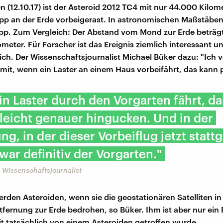
 (12.10.17) ist der Asteroid 2012 TC4 mit nur 44.000 Kilom
p an der Erde vorbeigerast. In astronomischen Maßstäben 
pp. Zum Vergleich: Der Abstand vom Mond zur Erde beträg
meter. Für Forscher ist das Ereignis ziemlich interessant u
ich. Der Wissenschaftsjournalist Michael Büker dazu: "Ich v
mit, wenn ein Laster an einem Haus vorbeifährt, das kann 
n Laster durch den Vorgarten fährt, da
leicht genauer hingucken. Und in der
ng, in der dieser Vorbeiflug jetzt stat
 war definitiv der Vorgarten."
 Wissenschaftsjournalist
erden Asteroiden, wenn sie die geostationären Satelliten i
tfernung zur Erde bedrohen, so Büker. Ihm ist aber nur ein 
lit tatsächlich von einem Asteroiden getroffen wurde.