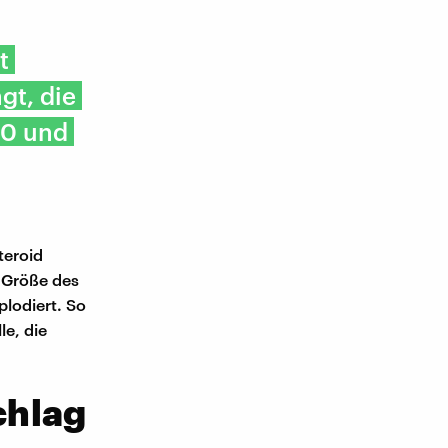
t
gt, die
00 und
teroid
r Größe des
plodiert. So
le, die
chlag