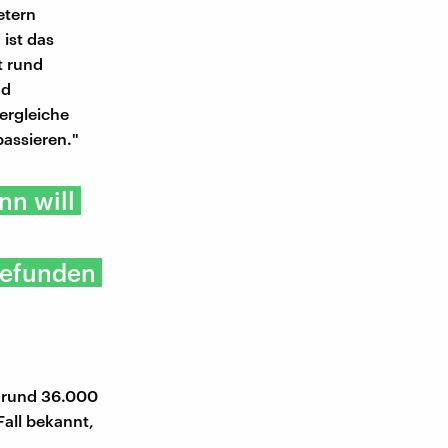
etern
ist das
t rund
nd
ergleiche
passieren."
nn will
tgefunden
n rund 36.000
Fall bekannt,