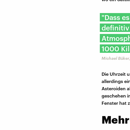
"Dass es
definiti
Atmosphä
1000 Kil
Michael Büker,
Die Uhrzeit
allerdings ei
Asteroiden a
geschehen in
Fenster hat 
Mehr