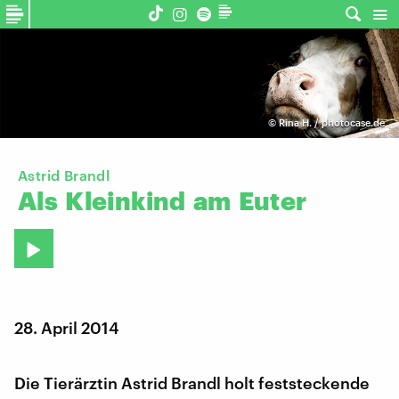
©
Rina H. / photocase.de
Astrid Brandl
Als
Kleinkind
am
Euter
28. April 2014
Die Tierärztin Astrid Brandl holt feststeckende