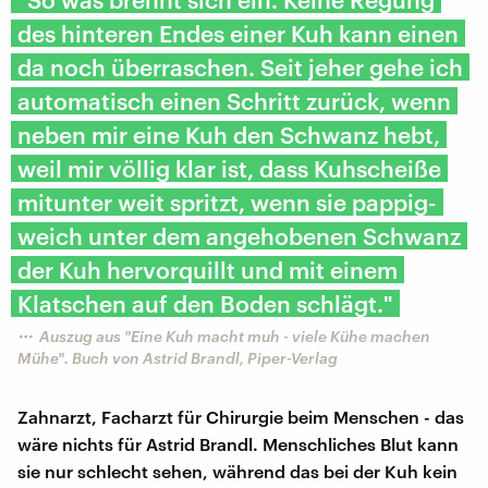
des hinteren Endes einer Kuh kann einen
da noch überraschen. Seit jeher gehe ich
automatisch einen Schritt zurück, wenn
neben mir eine Kuh den Schwanz hebt,
weil mir völlig klar ist, dass Kuhscheiße
mitunter weit spritzt, wenn sie pappig-
weich unter dem angehobenen Schwanz
der Kuh hervorquillt und mit einem
Klatschen auf den Boden schlägt."
Auszug aus "Eine Kuh macht muh - viele Kühe machen
Mühe". Buch von Astrid Brandl, Piper-Verlag
Zahnarzt, Facharzt für Chirurgie beim Menschen - das
wäre nichts für Astrid Brandl. Menschliches Blut kann
sie nur schlecht sehen, während das bei der Kuh kein