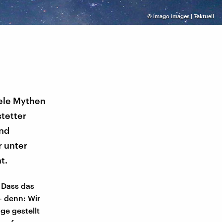
©
imago images | 7aktuell
ele Mythen
tetter
und
r unter
t.
. Dass das
– denn: Wir
ge gestellt