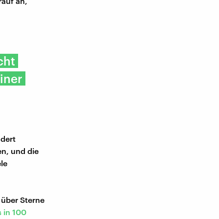
rauf an,
cht
iner
ndert
en, und die
ele
über Sterne
 in 100