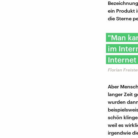
Bezeichnunge
ein Produkt 
die Sterne p
"Man kan
im Inter
Internet
Florian Freist
Aber Mensch
langer Zeit 
wurden dann
beispielswei
schön klinge
weil es wirk
irgendwie di