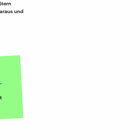
Stern
daraus und
,
t