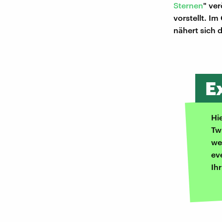
Sternen
" ver
vorstellt. I
nähert sich 
E
Hi
Tw
we
ev
Ih