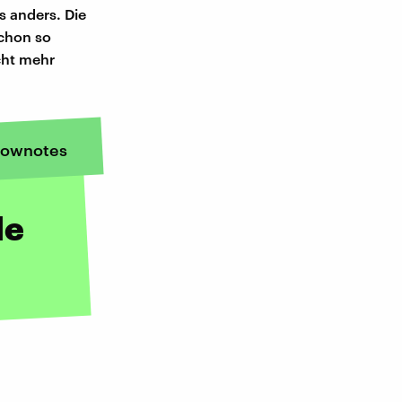
s anders. Die
schon so
cht mehr
ownotes
le