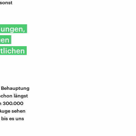
 sonst
nungen,
gen
tlichen
en Behauptung
 schon längst
on 300.000
 Auge sehen
 bis es uns