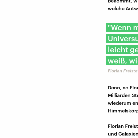
bekommt, wie
welche Antwo
"Wenn ma
Univers
leicht g
weiß, wi
Florian Freist
Denn, so Flor
Milliarden St
wiederum enth
Himmelskörp
Florian Freis
und Galaxien