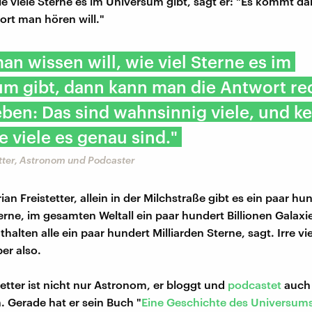
 viele Sterne es im Universum gibt, sagt er: "Es kommt da
rt man hören will."
n wissen will, wie viel Sterne es im
um gibt, dann kann man die Antwort re
eben: Das sind wahnsinnig viele, und ke
e viele es genau sind."
etter, Astronom und Podcaster
ian Freistetter, allein in der Milchstraße gibt es ein paar hu
erne, im gesamten Weltall ein paar hundert Billionen Galaxi
alten alle ein paar hundert Milliarden Sterne, sagt. Irre vi
er also.
tetter ist nicht nur Astronom, er bloggt und
podcastet
auch 
. Gerade hat er sein Buch "
Eine Geschichte des Universums