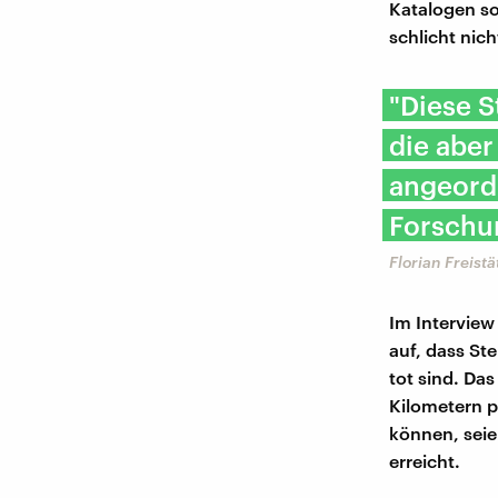
Katalogen so
schlicht ni
"Diese 
die aber
angeordn
Forschun
Florian Freist
Im Interview
auf, dass St
tot sind. Da
Kilometern p
können, seie
erreicht.