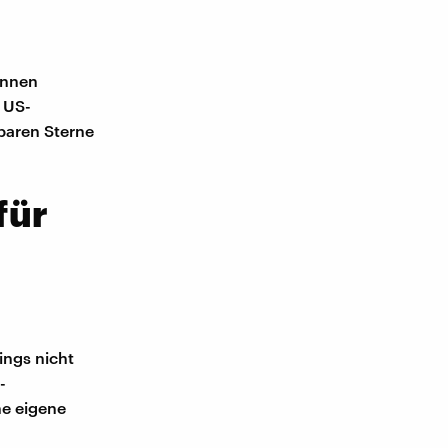
ennen
 US-
baren Sterne
für
ings nicht
-
ne eigene