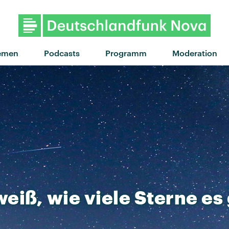
"car crash" von Kids With Bu
emen
Podcasts
Programm
Moderation
weiß,
wie
viele
Sterne
es