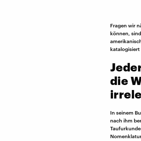
Fragen wir n
können, sind
amerikanisc
katalogisiert
Jeder
die W
irrel
In seinem Buc
nach ihm ben
Taufurkunden
Nomenklatur h