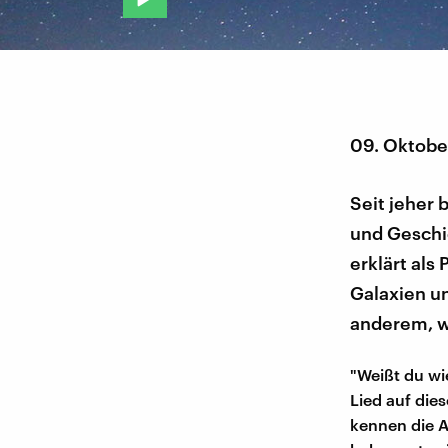
09. Oktobe
Seit jeher
und Geschi
erklärt al
Galaxien un
anderem, wa
"Weißt du wie
Lied auf die
kennen die 