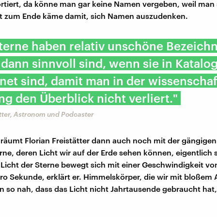
rtiert, da könne man gar keine Namen vergeben, weil man
cht zum Ende käme damit, sich Namen auszudenken.
Sterne haben relativ unschöne Bezeich
 dann sinnvoll sind, wenn sie in Katalo
et sind, damit man in der wissenschaf
g den Überblick nicht verliert."
ätter, Astronom und Podcaster
 räumt Florian Freistätter dann auch noch mit der gängig
erne, deren Licht wir auf der Erde sehen können, eigentlich
s Licht der Sterne bewegt sich mit einer Geschwindigkeit v
ro Sekunde, erklärt er. Himmelskörper, die wir mit bloßem
n so nah, dass das Licht nicht Jahrtausende gebraucht hat,