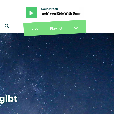
Soundtrack
ns · "car crash" von Kids With Buns · "car crash" von Kids With Bun
Live
Playlist
gibt