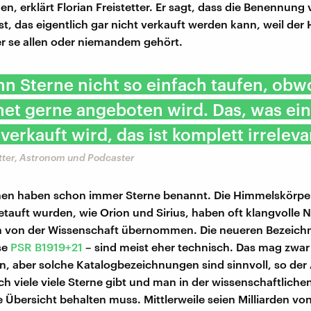
n, erklärt Florian Freistetter. Er sagt, dass die Benennung
ist, das eigentlich gar nicht verkauft werden kann, weil de
er se allen oder niemandem gehört.
n Sterne nicht so einfach taufen, obw
net gerne angeboten wird. Das, was ei
 verkauft wird, das ist komplett irreleva
etter, Astronom und Podcaster
en haben schon immer Sterne benannt. Die Himmelskörper,
getauft wurden, wie Orion und Sirius, haben oft klangvolle 
 von der Wissenschaft übernommen. Die neueren Bezeich
se
PSR B1919+21
– sind meist eher technisch. Das mag zwar
n, aber solche Katalogbezeichnungen sind sinnvoll, so der
lich viele viele Sterne gibt und man in der wissenschaftlich
e Übersicht behalten muss. Mittlerweile seien Milliarden vo