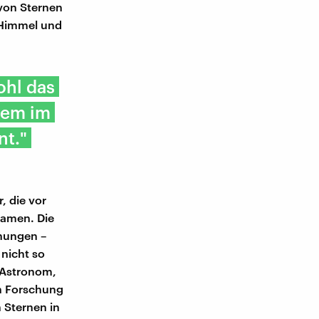
 von Sternen
r Himmel und
ohl das
nem im
nt."
 die vor
Namen. Die
nungen –
 nicht so
 Astronom,
en Forschung
n Sternen in