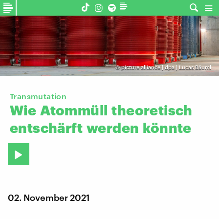
©
picture alliance | dpa | Lucas Bäuml
Transmutation
Wie
Atommüll
theoretisch
entschärft
werden
könnte
02. November 2021