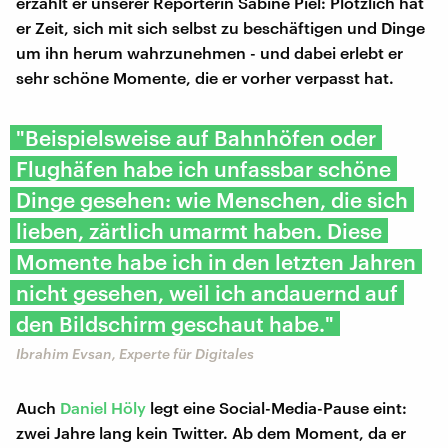
erzählt er unserer Reporterin Sabine Piel: Plötzlich hat
er Zeit, sich mit sich selbst zu beschäftigen und Dinge
um ihn herum wahrzunehmen - und dabei erlebt er
sehr schöne Momente, die er vorher verpasst hat.
"Beispielsweise auf Bahnhöfen oder
Flughäfen habe ich unfassbar schöne
Dinge gesehen: wie Menschen, die sich
lieben, zärtlich umarmt haben. Diese
Momente habe ich in den letzten Jahren
nicht gesehen, weil ich andauernd auf
den Bildschirm geschaut habe."
Ibrahim Evsan, Experte für Digitales
Auch
Daniel Höly
legt eine Social-Media-Pause eint:
zwei Jahre lang kein Twitter. Ab dem Moment, da er