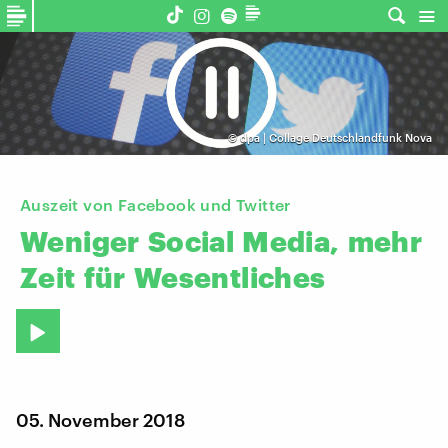
©
dpa | Collage Deutschlandfunk Nova
Auszeit von Facebook und Twitter
Weniger
Social
Media,
mehr
Zeit
für
Wesentliches
05. November 2018