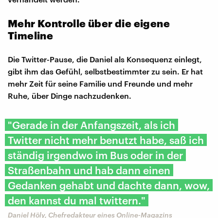
Mehr Kontrolle über die eigene
Timeline
Die Twitter-Pause, die Daniel als Konsequenz einlegt,
gibt ihm das Gefühl, selbstbestimmter zu sein. Er hat
mehr Zeit für seine Familie und Freunde und mehr
Ruhe, über Dinge nachzudenken.
"Gerade in der Anfangszeit, als ich
Twitter nicht mehr benutzt habe, saß ich
ständig irgendwo im Bus oder in der
Straßenbahn und hab dann einen
Gedanken gehabt und dachte dann, wow,
den kannst du mal twittern."
Daniel Höly, Chefredakteur eines Online-Magazins