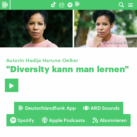
©
Wolfgang Stahr
Autorin Hadija Haruna-Oelker
"Diversity
kann
man
lernen"
Deutschlandfunk App
ARD Sounds
Spotify
Apple Podcasts
Abonnieren