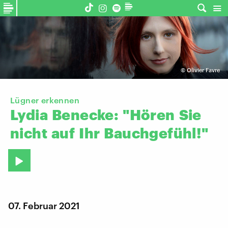
©
Olivier Favre
Lügner erkennen
Lydia
Benecke:
"Hören
Sie
nicht
auf
Ihr
Bauchgefühl!"
07. Februar 2021