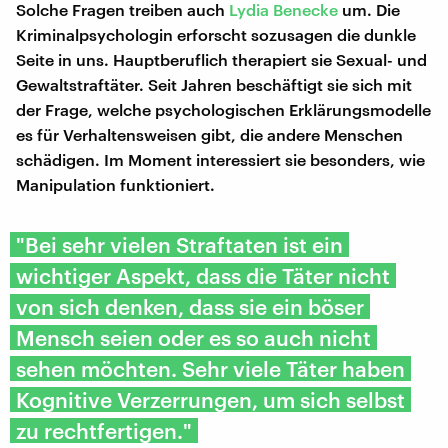
Solche Fragen treiben auch
Lydia Benecke
um. Die
Kriminalpsychologin erforscht sozusagen die dunkle
Seite in uns. Hauptberuflich therapiert sie Sexual- und
Gewaltstraftäter. Seit Jahren beschäftigt sie sich mit
der Frage, welche psychologischen Erklärungsmodelle
es für Verhaltensweisen gibt, die andere Menschen
schädigen. Im Moment interessiert sie besonders, wie
Manipulation funktioniert.
"Bei sehr vielen Straftaten ist ein
wichtiger Aspekt, dass die Täter nicht
von sich denken, dass sie ein böser
Mensch seien oder es so auch nicht
sehen möchten. Sehr viele Täter haben
Kognitive Verzerrungen, um sich selbst
zu rechtfertigen."