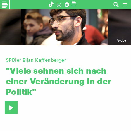
©
dpa
SPDler Bijan Kaffenberger
"Viele
sehnen
sich
nach
einer
Veränderung
in
der
Politik"