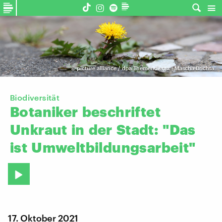
©
picture alliance / dpa Themendienst | Mascha Brichta
Biodiversität
Botaniker
beschriftet
Unkraut
in
der
Stadt:
"Das
ist
Umweltbildungsarbeit"
17. Oktober 2021