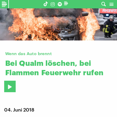
©
Wenn das Auto brennt
Bei
Qualm
löschen,
bei
Flammen
Feuerwehr
rufen
04. Juni 2018