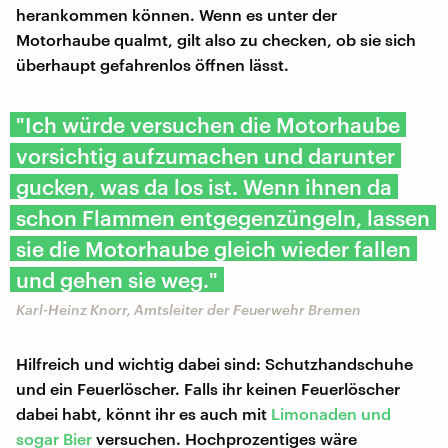
herankommen können. Wenn es unter der
Motorhaube qualmt, gilt also zu checken, ob sie sich
überhaupt gefahrenlos öffnen lässt.
"Ich würde versuchen die Motorhaube
vorsichtig aufzumachen und darunter
gucken, was da los ist. Wenn ihnen da
schon Flammen entgegenzüngeln, lassen
sie die Motorhaube gleich wieder fallen
und gehen sie weg."
Karl-Heinz Knorr, Amtsleiter der Feuerwehr Bremen
Hilfreich und wichtig dabei sind: Schutzhandschuhe
und ein Feuerlöscher. Falls ihr keinen Feuerlöscher
dabei habt, könnt ihr es auch mit
Limonaden und
sogar Bier
versuchen. Hochprozentiges wäre