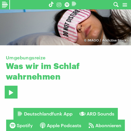
©
IMAGO / Addictive Stock
Umgebungsreize
Was
wir
im
Schlaf
wahrnehmen
Deutschlandfunk App
ARD Sounds
Spotify
Apple Podcasts
Abonnieren