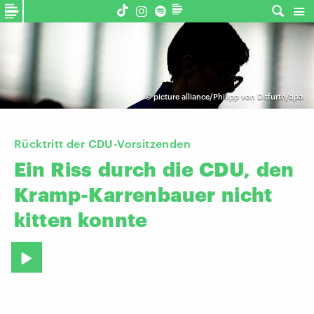
©
picture alliance/Philipp von Ditfurth/dpa
Rücktritt der CDU-Vorsitzenden
Ein
Riss
durch
die
CDU,
den
Kramp-Karrenbauer
nicht
kitten
konnte