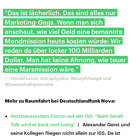
"Das ist lächerlich. Das sind alles nur
Marketing-Gags. Wenn man sich
anschaut, wie viel Geld eine bemannte
Mondmission heute kosten würde: Wir
reden da über locker 100 Milliarden
Dollar. Man hat keine Ahnung, wie teuer
eine Marsmission wäre."
Harald Lesch, Astrophysiker, Naturphilosoph und
Wissenschaftsjournalist
Mehr zu Raumfahrt bei Deutschlandfunk Nova:
Assistenzsystem Cimon auf der ISS: "Beim Small-
Talk wird er keck und lustig"
| Alexander Gerst und
seine Kollegen fliegen nicht allein zur ISS. Da ist