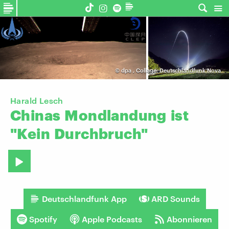
©
dpa
,
Collage: Deutschlandfunk Nova
Harald Lesch
Chinas
Mondlandung
ist
"Kein
Durchbruch"
Deutschlandfunk App
ARD Sounds
Spotify
Apple Podcasts
Abonnieren