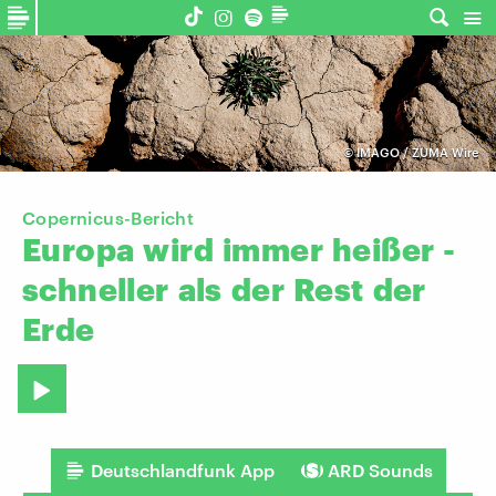
©
IMAGO / ZUMA Wire
Copernicus-Bericht
Europa
wird
immer
heißer
-
schneller
als
der
Rest
der
Erde
Deutschlandfunk App
ARD Sounds