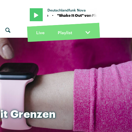
Deutschlandfunk Nova
+ The Machine · "Shake It Out" von Florence + The Machine · "Shake
Live
Playlist
it
Grenzen