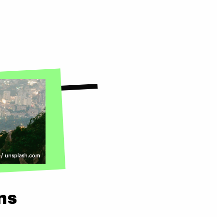
 / unsplash.com
ns