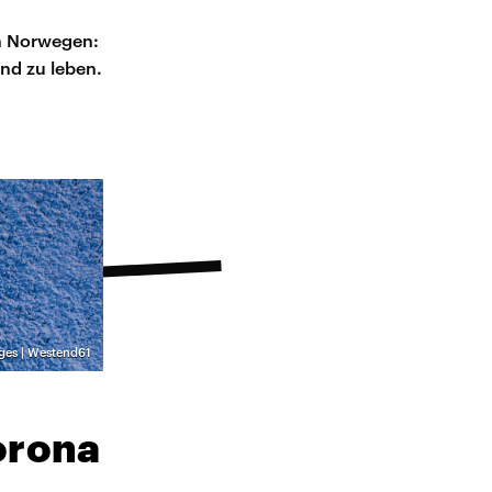
in Norwegen:
nd zu leben.
ges | Westend61
orona