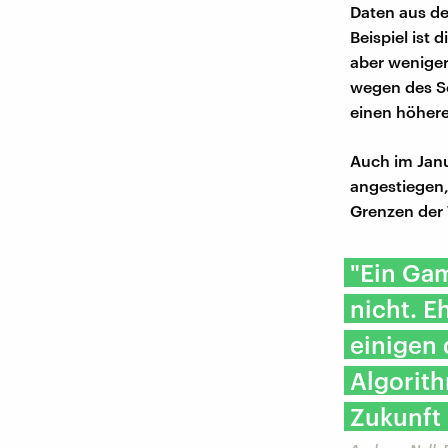
Daten aus de
Beispiel ist
aber weniger
wegen des S
einen höhere
Auch im Janu
angestiegen,
Grenzen der 
"Ein Ga
nicht. E
einigen
Algorith
Zukunft 