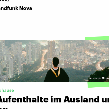
andfunk Nova
©
Joseph Chan
uhause
Aufenthalte im Ausland u