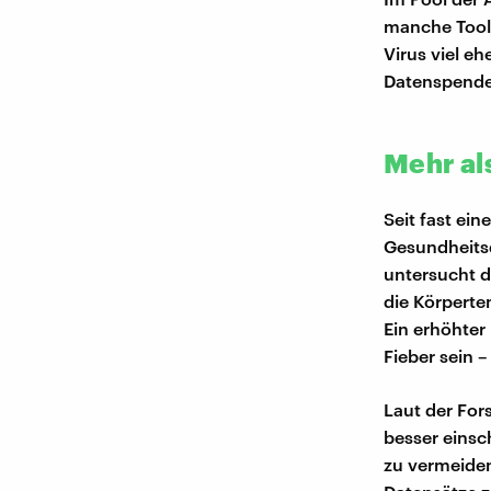
manche Tools
Virus viel e
Datenspende
Mehr al
Seit fast ei
Gesundheits
untersucht d
die Körperte
Ein erhöhter
Fieber sein 
Laut der For
besser einsc
zu vermeiden