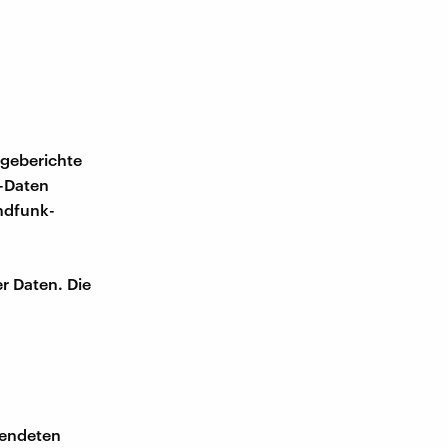
ageberichte
p-Daten
ndfunk-
r Daten. Die
pendeten