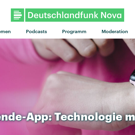
"Shake It Out" von Florence 
emen
Podcasts
Programm
Moderation
ende-App:
Technologie
m