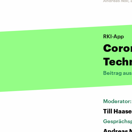
Andreas Noll,
RKI-App
Coro
Tech
Beitrag au
Moderator
Till Haase
Gesprächsp
Andreas N