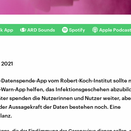
nk App
ARD Sounds
Spotify
Apple Podcas
r 2021
-Datenspende-App vom Robert-Koch-Institut sollte 
-Warn-App helfen, das Infektionsgeschehen abzubild
äter spenden die Nutzerinnen und Nutzer weiter, abe
 der Aussagekraft der Daten bestehen noch. Eine
lanz.
Apps, die der Eindämmung des Coronavirus dienen sollen, 