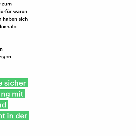
0 zum
ierfür waren
n haben sich
deshalb
en
rigen
 sicher
ung mit
nd
t in der