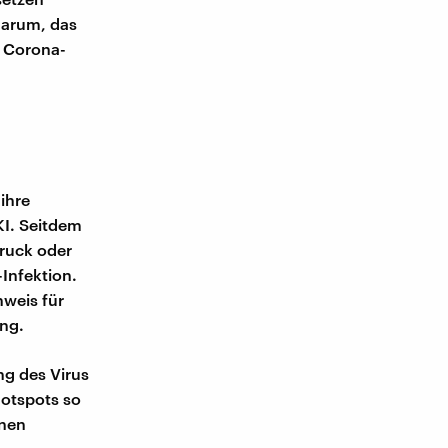
darum, das
e Corona-
ihre
I. Seitdem
ruck oder
Infektion.
nweis für
ung.
ng des Virus
Hotspots so
onen