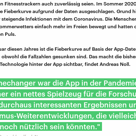
n Fitnesstrackern auch zuverlässig seien. Im Sommer 202
 die Fieberkurve aufgrund der Daten ausgeschlagen. Grund h
 steigende Infektionen mit dem Coronavirus. Die Mensche
ommerwetters einfach mehr im Freien bewegt und hatten 
n Puls.
ar diesen Jahres ist die Fieberkurve auf Basis der App-Dat
 obwohl die Fallzahlen gesunken sind. Das macht die bishe
Technologie hinter der App sichtbar, findet Andreas Noll.
mechanger war die App in der Pandemie
her ein nettes Spielzeug für die Forsch
 durchaus interessanten Ergebnissen u
mus-Weiterentwicklungen, die vielleich
noch nützlich sein könnten."