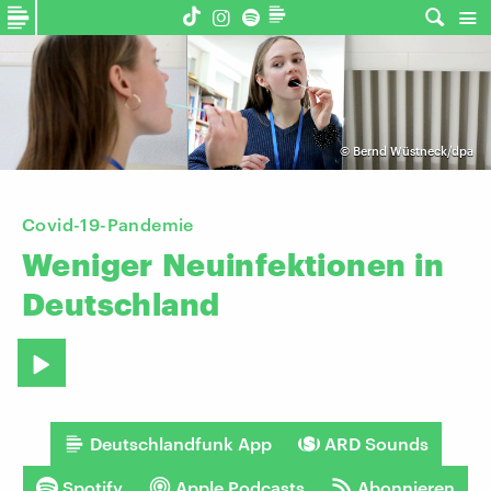
©
Bernd Wüstneck/dpa
Covid-19-Pandemie
Weniger
Neuinfektionen
in
Deutschland
Deutschlandfunk App
ARD Sounds
Spotify
Apple Podcasts
Abonnieren