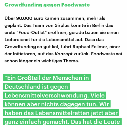
Crowdfunding gegen Foodwaste
Über 90.000 Euro kamen zusammen, mehr als
geplant. Das Team von Sirplus konnte in Berlin das
erste "Food-Outlet" eröffnen, gerade bauen sie einen
Lieferdienst für die Lebensmittel auf. Dass das
Crowdfunding so gut lief, führt Raphael Fellmer, einer
der Initiatoren, auf das
Konzept
zurück. Foodwaste sei
schon länger ein wichtiges Thema.
"Ein Großteil der Menschen in
Deutschland ist gegen
Lebensmittelverschwendung. Viele
können aber nichts dagegen tun. Wir
haben das Lebensmittelretten jetzt aber
ganz einfach gemacht. Das hat die Leute