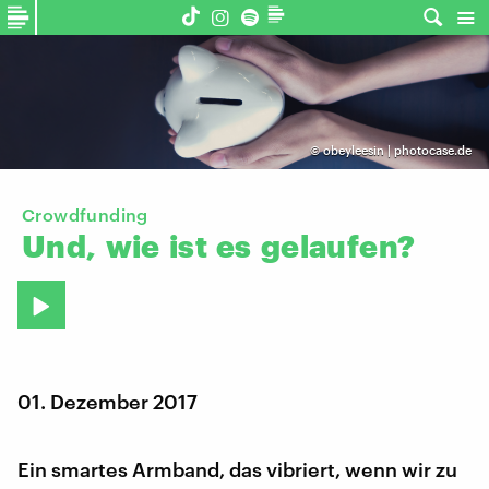
©
obeyleesin | photocase.de
Crowdfunding
Und,
wie
ist
es
gelaufen?
01. Dezember 2017
Ein smartes Armband, das vibriert, wenn wir zu