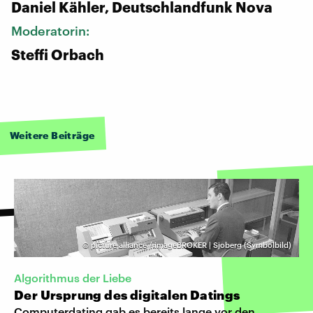
Daniel Kähler, Deutschlandfunk Nova
Moderatorin:
Steffi Orbach
Weitere Beiträge
©
picture alliance / imageBROKER | Sjoberg (Symbolbild)
Algorithmus der Liebe
Der Ursprung des digitalen Datings
Computerdating gab es bereits lange vor den