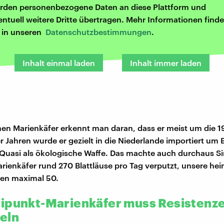
rden personenbezogene Daten an diese Plattform und
entuell weitere Dritte übertragen. Mehr Informationen finde
r in unseren
Datenschutzbestimmungen
.
Inhalt einmal laden
Inhalt immer laden
hen Marienkäfer erkennt man daran, dass er meist um die 1
r Jahren wurde er gezielt in die Niederlande importiert um B
uasi als ökologische Waffe. Das machte auch durchaus Sin
arienkäfer rund 270 Blattläuse pro Tag verputzt, unsere he
gen maximal 50.
ipunkt-Marienkäfer muss Resistenz
eln