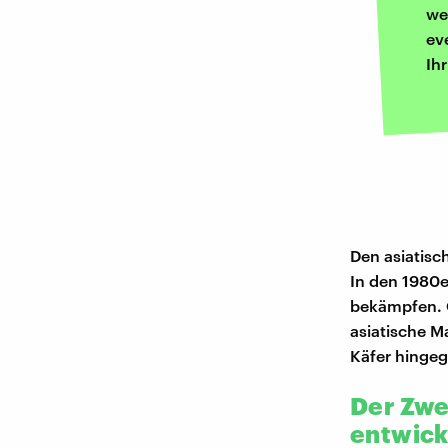
we
ev
Ih
Den asiatisc
In den 1980e
bekämpfen. Q
asiatische M
Käfer hinge
Der Zwe
entwick