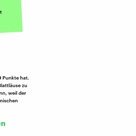
t
9 Punkte hat.
lattläuse zu
n, weil der
imischen
en