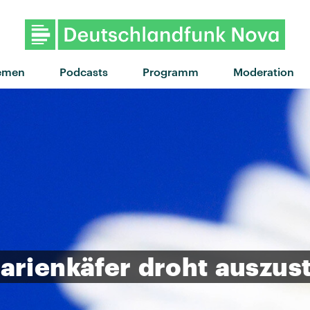
emen
Podcasts
Programm
Moderation
arienkäfer
droht
auszus