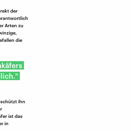
irekt der
rantwortlich
er Arten zu
winzige,
fallen die
nkäfers
lich."
 schützt ihn
r
er ist das
r in