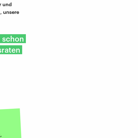
er und
s, unsere
r schon
sraten
,