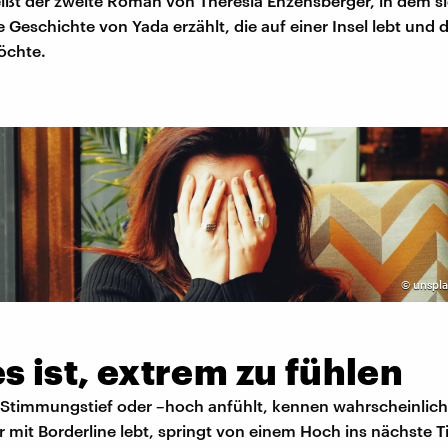
ißt der zweite Roman von Theresia Enzensberger, in dem si
 Geschichte von Yada erzählt, die auf einer Insel lebt und 
öchte.
©
unspla
s ist, extrem zu fühlen
n Stimmungstief oder –hoch anfühlt, kennen wahrscheinlich
 mit Borderline lebt, springt von einem Hoch ins nächste T