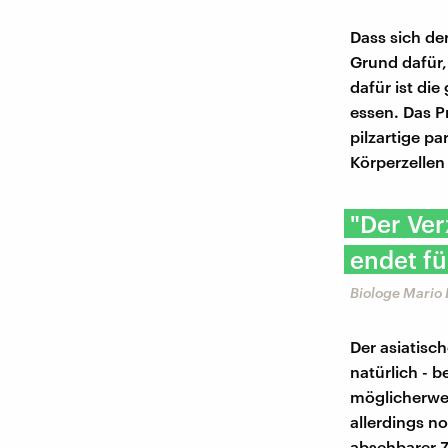
Dass sich der
Grund dafür,
dafür ist di
essen. Das P
pilzartige p
Körperzellen
"Der Ver
endet fü
Biologe Mario
Der asiatisch
natürlich - 
möglicherwei
allerdings n
absehbarer Z