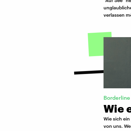
"Auf See" he
unglaubliche
verlassen m
Borderline
Wie e
Wie sich ei
von uns. Wer