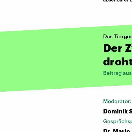
Das Tierge
Der 
droh
Beitrag au
Moderator
Dominik 
Gesprächsp
Dr. Mario