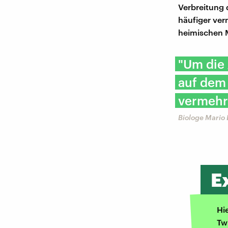
Verbreitung
häufiger ver
heimischen M
"Um die 
auf dem
vermehrt
Biologe Mario
E
Hi
Tw