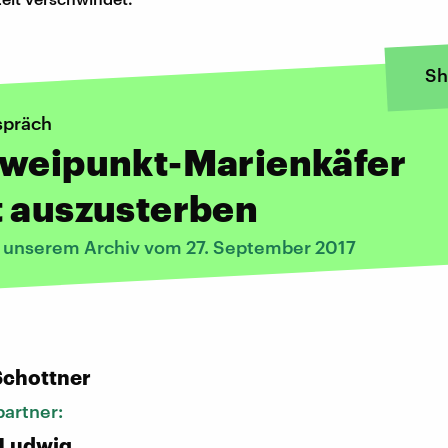
Sh
spräch
Zweipunkt-Marienkäfer
t auszusterben
s unserem Archiv vom 27. September 2017
:
Schottner
artner:
 Ludwig