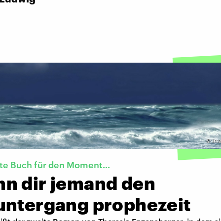
©
Ima
te Buch für den Moment...
n dir jemand den
untergang prophezeit