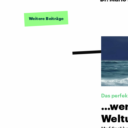
Weitere Beiträge
Das perfek
…wen
Welt