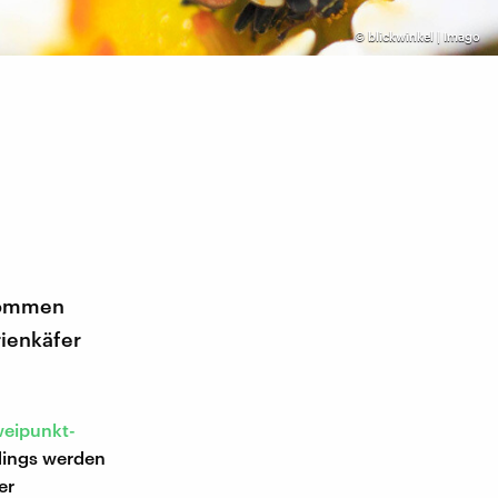
©
blickwinkel | Imago
ekommen
rienkäfer
eipunkt-
rdings werden
er