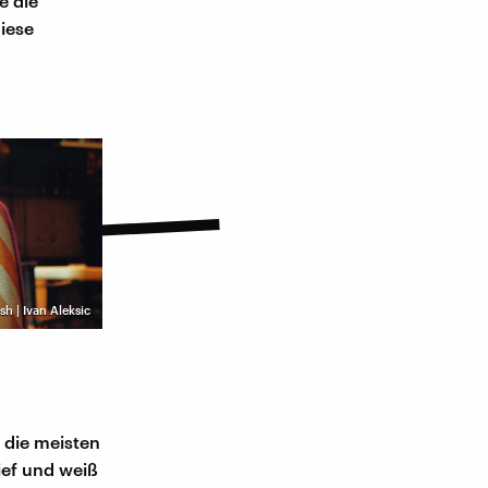
e die
diese
sh | Ivan Aleksic
 die meisten
ief und weiß