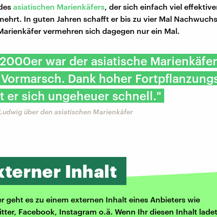
 des
asiatischen Marienkäfers
, der sich einfach viel effektiv
mehrt. In guten Jahren schafft er bis zu vier Mal Nachwuch
arienkäfer vermehren sich dagegen nur ein Mal.
2000er war der asiatische Marienkäfe
 Vormarsch. Dank hoher Fortpflanzung
 er sich ungeheuer schnell."
 Ludwig über den asiatischen Marienkäfer
xterner Inhalt
er geht es zu einem externen Inhalt eines Anbieters wie
itter, Facebook, Instagram o.ä. Wenn Ihr diesen Inhalt ladet