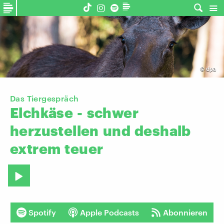
©
dpa
Das Tiergespräch
Elchkäse
-
schwer
herzustellen
und
deshalb
extrem
teuer
Spotify
Apple Podcasts
Abonnieren