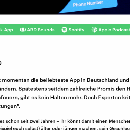
nk App
ARD Sounds
Spotify
Apple Podcas
9
t momentan die beliebteste App in Deutschland und 
ändern. Spätestens seitdem zahlreiche Promis den
euern, gibt es kein Halten mehr. Doch Experten krit
kungen".
 es schon seit zwei Jahren – ihr könnt damit einen Mensch
ispiel euch selbst) älter oder jünger machen, sein Geschle