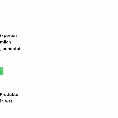
Experten
ämlich
 berichtet
"
 Produkte
r, wer