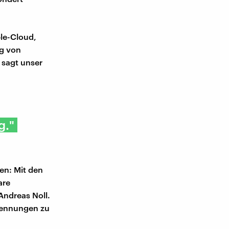
ple-Cloud,
ng von
 sagt unser
g."
en: Mit den
are
Andreas Noll.
kennungen zu