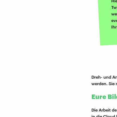
Hi
Tw
we
ev
Ih
Dreh- und Ang
werden. Sie 
Eure Bil
Die Arbeit de
in die Cloud