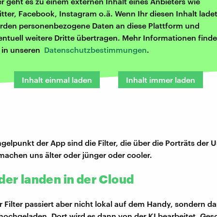
er geht es zu einem externen Inhalt eines Anbieters wie
itter, Facebook, Instagram o.ä. Wenn Ihr diesen Inhalt ladet
rden personenbezogene Daten an diese Plattform und
entuell weitere Dritte übertragen. Mehr Informationen finde
r in unseren
Datenschutzbestimmungen
.
Inhalt einmal laden
Inhalt immer laden
elpunkt der App sind die Filter, die über die Porträts der U
machen uns älter oder jünger oder cooler.
der landen in der Cloud
r Filter passiert aber nicht lokal auf dem Handy, sondern d
 hochgeladen. Dort wird es dann von der KI bearbeitet. Ges