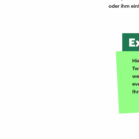
oder ihm ein
E
Hi
Tw
we
ev
Ih