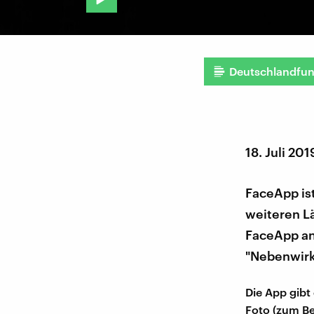
Deutschlandfu
18. Juli 201
FaceApp is
weiteren L
FaceApp anf
"Nebenwir
Die App gibt
Foto (zum Be