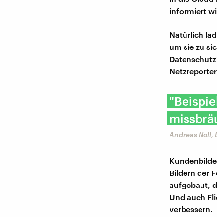
informiert w
Natürlich la
um sie zu si
Datenschutz"
Netzreporter
"Beispie
missbräu
Andreas Noll,
Kundenbilde
Bildern der 
aufgebaut, d
Und auch Fl
verbessern.