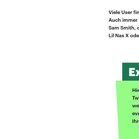
Viele User fi
Auch immer 
Sam Smith, d
Lil Nas X od
E
Hi
Tw
we
ev
Ih