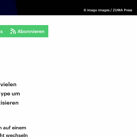
©
imago images / ZUMA Press
ts
Abonnieren
vielen
 Hype um
isieren
en auf einem
cht wechseln