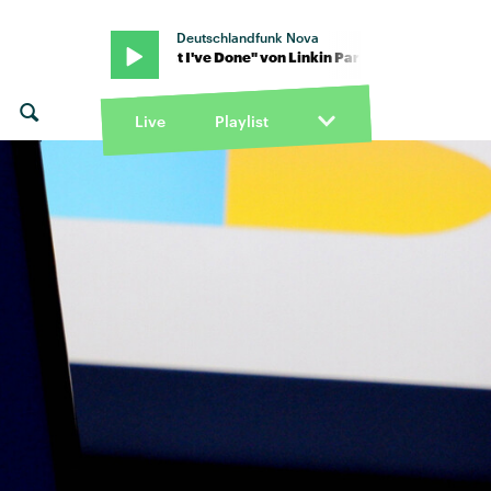
Deutschlandfunk Nova
 Park · "What I've Done" von Linkin Park · "What I've Done" von Li
Live
Playlist