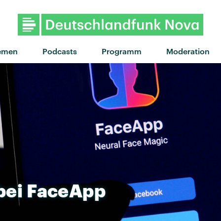
"What I've Done" von Linkin
emen
Podcasts
Programm
Moderation
bei
FaceApp