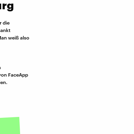
urg
r die
Sankt
Man weiß also
m
 von FaceApp
len.