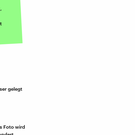
,
t
ser gelegt
as Foto wird
ondert