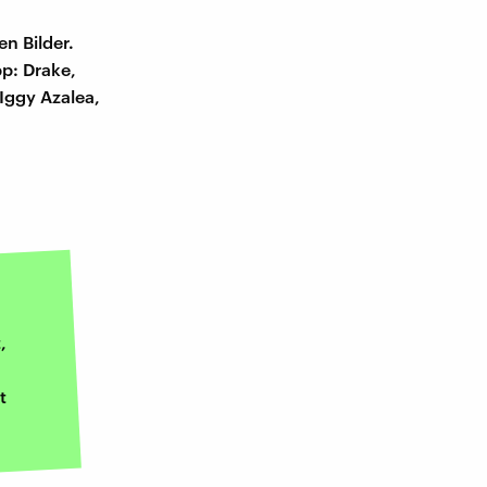
en Bilder.
p: Drake,
 Iggy Azalea,
,
t